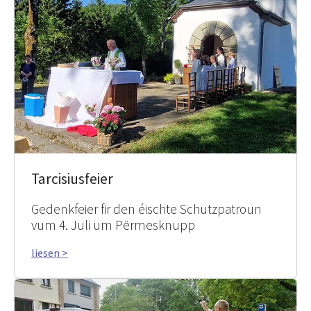
Tarcisiusfeier
Gedenkfeier fir den éischte Schutzpatroun
vum 4. Juli um Përmesknupp
liesen >