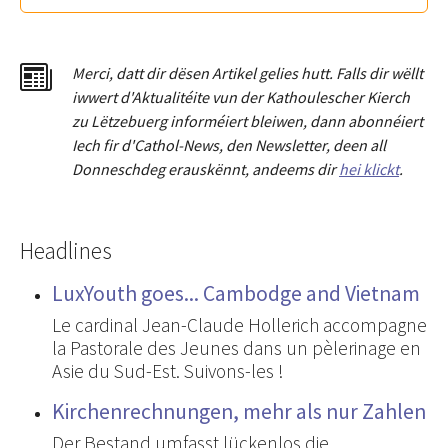
Merci
,
dat
t
dir dësen Artikel gelies hu
tt
. Falls dir wëllt
iwwert d'Aktualitéit
e
vun der Kathoulescher Kierch
zu Lëtzebuerg informéiert bleiwen, dann abonnéiert
Iech fir d'Cathol-News, den Newsletter
,
deen all
Donneschdeg erauskënnt, andeems dir
hei klickt
.
Headlines
LuxYouth goes... Cambodge and Vietnam
Le cardinal Jean-Claude Hollerich accompagne
la Pastorale des Jeunes dans un pèlerinage en
Asie du Sud-Est. Suivons-les !
Kirchenrechnungen, mehr als nur Zahlen
Der Bestand umfasst lückenlos die