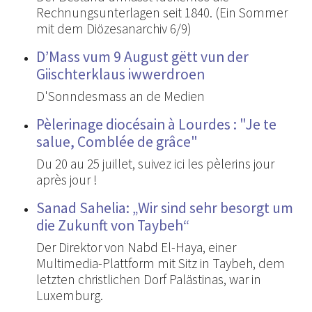
Rechnungsunterlagen seit 1840. (Ein Sommer
mit dem Diözesanarchiv 6/9)
D’Mass vum 9 August gëtt vun der
Giischterklaus iwwerdroen
D'Sonndesmass an de Medien
Pèlerinage diocésain à Lourdes : "Je te
salue, Comblée de grâce"
Du 20 au 25 juillet, suivez ici les pèlerins jour
après jour !
Sanad Sahelia: „Wir sind sehr besorgt um
die Zukunft von Taybeh“
Der Direktor von Nabd El-Haya, einer
Multimedia-Plattform mit Sitz in Taybeh, dem
letzten christlichen Dorf Palästinas, war in
Luxemburg.