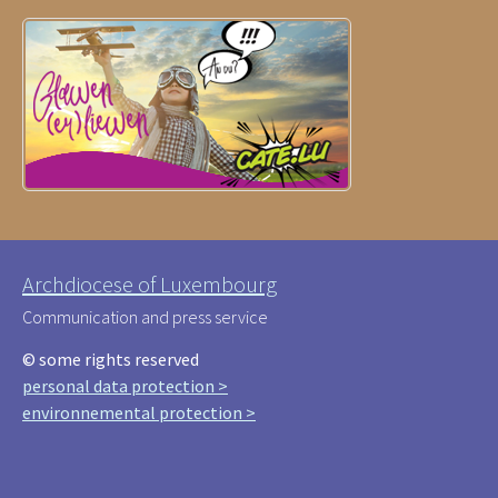
Archdiocese of Luxembourg
Communication and press service
© some rights reserved
personal data protection >
environnemental protection >