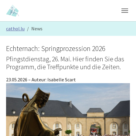
Skip to main content
Skip to page footer
You are here:
cathol.lu
News
Echternach: Springprozession 2026
Pfingstdienstag, 26. Mai. Hier finden Sie das
Programm, die Treffpunkte und die Zeiten.
23.05.2026
– Auteur:
Isabelle Scart