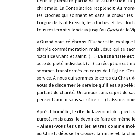
Pour la première partie de la célébration, l
chrismale. La Consolatrice resplendit. Au mo
les cloches qui sonnent et dans le chœur les 
l’orgue de Paul Breisch, les cloches et les cloc
tous resteront silencieux jusqu'au
Gloria
de la Vi
« Quand nous célébrons l’Eucharistie, explique 
simple commémoration mais Jésus qui se sacrifi
‘sacrifice vivant et saint’. (…)
L’Eucharistie est
acte de piété individuel. (…) La réception est 
sommes transformés en corps de l’Église. C’est
service. À nous qui sommes le corps du Christ d
vous de discerner le service qu’il est appelé
parlant de charité. Un amour sans esprit de sac
penser l’amour sans sacrifice. (…) Laissons-nous
Après l’homélie, le rite du lavement des pieds r
pureté, mais aussi le devoir de faire de même
« Aimez-vous les uns les autres comme moi
au Christ, dépose la crosse, la mitre et la ch