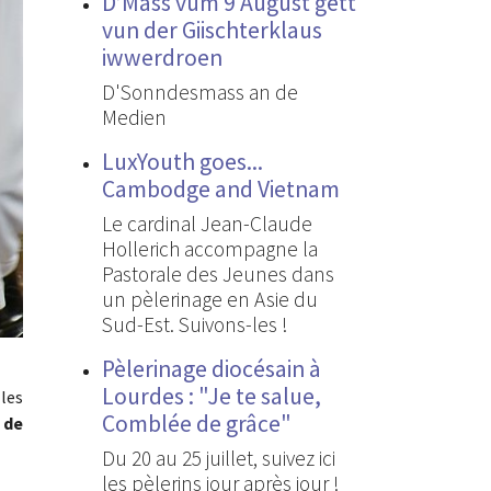
D’Mass vum 9 August gëtt
vun der Giischterklaus
iwwerdroen
D'Sonndesmass an de
Medien
LuxYouth goes...
Cambodge and Vietnam
Le cardinal Jean-Claude
Hollerich accompagne la
Pastorale des Jeunes dans
un pèlerinage en Asie du
Sud-Est. Suivons-les !
Pèlerinage diocésain à
Lourdes : "Je te salue,
 les
Comblée de grâce"
 de
Du 20 au 25 juillet, suivez ici
les pèlerins jour après jour !