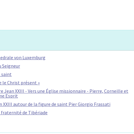
thedrale von Luxemburg
u Seigneur
 saint
e le Christ présent »
e Jean XXIII - Vers une Église missionnaire - Pierre, Corneille et
me Esprit
 XXIII autour de la figure de saint Pier Giorgio Frassati
fraternité de Tibériade