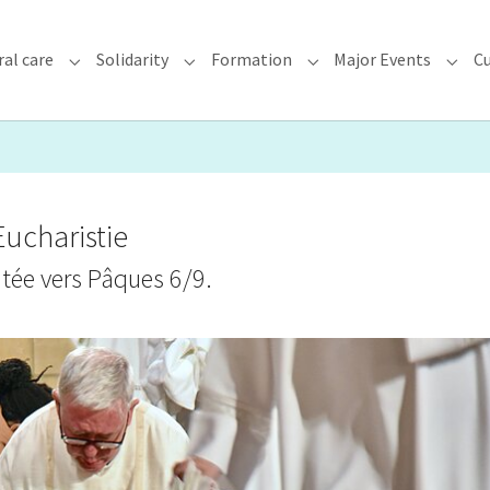
ral care
Solidarity
Formation
Major Events
Cu
chdiocese"
Submenu for "Faith & Pastoral care"
Submenu for "Solidarity"
Submenu for "Formatio
Subme
’Eucharistie
ntée vers Pâques 6/9.