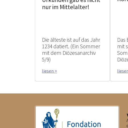
nur im Mittelalter!
Die älteste ist auf das Jahr
Das 
1234 datiert. (Ein Sommer
mit 
mit dem Diözesanarchiv
Som
5/9)
Diöz
liesen >
liese