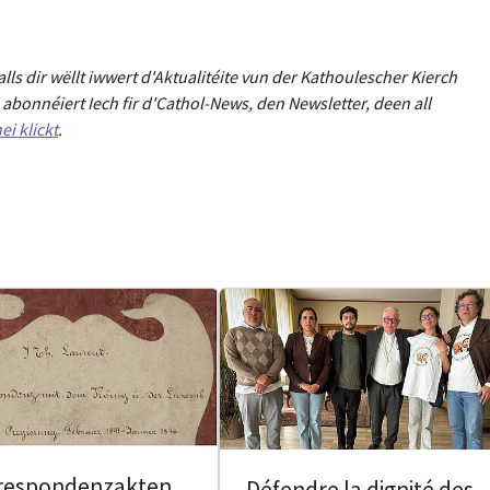
Falls dir wëllt iwwert d'Aktualitéit
e
vun der Kathoulescher Kierch
abonnéiert Iech fir d'Cathol-News, den Newsletter
,
deen all
ei klickt
.
respondenzakten
Défendre la dignité des