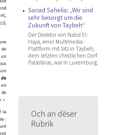
sse
tend
Sanad Sahelia: „Wir sind
nt,
sehr besorgt um die
en
),
Zukunft von Taybeh“
Der Direktor von Nabd El-
Haya, einer Multimedia-
 une
Plattform mit Sitz in Taybeh,
e de
dem letzten christlichen Dorf
t un
Palästinas, war in Luxemburg.
nous
 son
 de
e en
, de
. »
Och an dëser
é la
u :
Rubrik
guré
ent