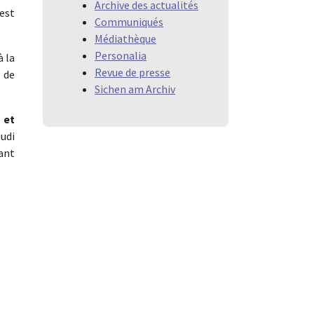
Archive des actualités
est
Communiqués
Médiathèque
Personalia
à la
Revue de presse
 de
Sichen am Archiv
 et
udi
dant