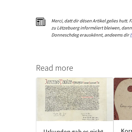
Merci
,
dat
t
dir dësen Artikel gelies hu
tt
. 
zu Lëtzebuerg informéiert bleiwen, dann 
Donneschdeg erauskënnt, andeems dir
h
Read more
Kor
Urkunden gab es nicht