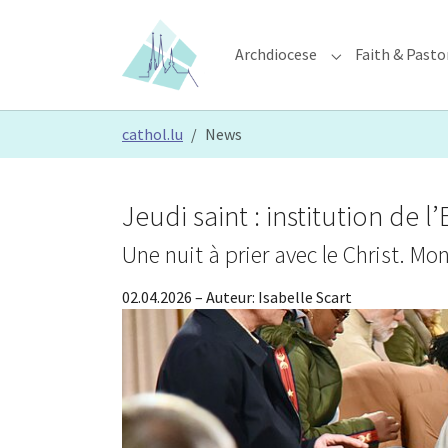
Skip to main content
Skip to page footer
Archdiocese
Faith & Pasto
Submenu for "Ar
You are here:
cathol.lu
News
Jeudi saint : institution de l
Une nuit à prier avec le Christ. Mo
02.04.2026
– Auteur:
Isabelle Scart