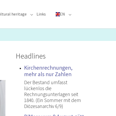
ltural heritage
Links
EN
n"
nu for "Major Events"
Submenu for "Cultural heritage"
Submenu for "EN"
Headlines
Kirchenrechnungen,
mehr als nur Zahlen
Der Bestand umfasst
lückenlos die
Rechnungsunterlagen seit
1840. (Ein Sommer mit dem
Diözesanarchiv 6/9)