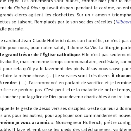
a joie règne. Les ornements sont blancs, comme hier pour la me
ment du
Gloire à Dieu
, qui avait disparu pendant le carême, on en
grands-clercs agitent les clochettes. Sur un « amen » triompha
hettes se taisent. Remplacés par le son sec des crécelles (
Klibber
gile pascale.
le cardinal Jean-Claude Hollerich dans son homélie, ce n’est pas
e pour nous, pour notre salut, Il donne Sa Vie. La liturgie parl
 le grand trésor de l’Église catholique
. Elle n’est pas seulemen
individuelle, mais en même temps communautaire, ecclésiale, car 
 pour cela qu’il y a le lavement des pieds. Jésus nous sauve par
e faire la même chose. (…) Le services sont très divers.
À chacun
 à rendre
. (…) J’ai commencé en parlant de sacrifice et je termin
rifice ne perdure pas. C’est peut-être la maladie de notre temps
 toucher par la grâce de Dieu pour devenir charitables à notre tour
appelle le geste de Jésus vers ses disciples. Geste qui leur a donn
 les uns pour les autres, pour appliquer son commandement nouvea
-même je vous ai aimés »
. Monseigneur Hollerich, prêtre confi
asuble. Il lave et embrasse les pieds des catéchumènes, visiblem