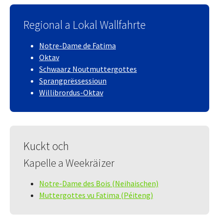
Regional a Lokal Wallfahrte
Notre-Dame de Fatima
Oktav
Schwaarz Noutmuttergottes
Sprangprëssessioun
Willibrordus-Oktav
Kuckt och
Kapelle a Weekräizer
Notre-Dame des Bois (Neihaischen)
Muttergottes vu Fatima (Péiteng)