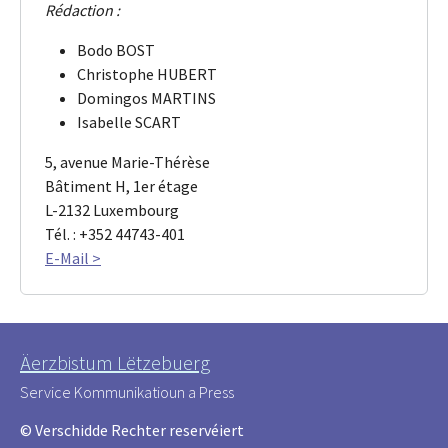
Rédaction :
Bodo BOST
Christophe HUBERT
Domingos MARTINS
Isabelle SCART
5, avenue Marie-Thérèse
Bâtiment H, 1er étage
L-2132 Luxembourg
Tél. : +352 44743-401
E-Mail >
Äerzbistum Lëtzebuerg
Service Kommunikatioun a Press
© Verschidde Rechter reservéiert