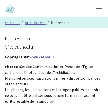
Skip to main content
Skip to page footer
You are here:
cathol.lu
Archidiocèse
Impressum
Impressum
Site cathol.lu
Copyright sur
www.cathol.lu
Photos :
Service Communication et Presse de l’Église
catholique, Photothèque de l’Archidiocèse,
Pfarrbriefservice, illustrations mises à disposition par des
organisateurs...
Les photos, les illustrations et les logos publiés sur le site
ne peuvent être utilisés sous aucune forme sans accord
écrit préalable de l’ayant droit.