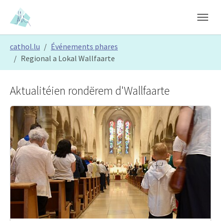
Skip to main content
Skip to page footer
You are here:
cathol.lu
Événements phares
Regional a Lokal Wallfaarte
Aktualitéien rondërem d'Wallfaarte