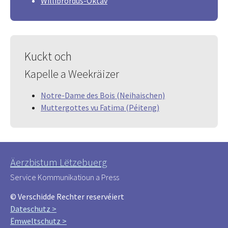
Willibrordus-Oktav
Kuckt och
Kapelle a Weekräizer
Notre-Dame des Bois (Neihaischen)
Muttergottes vu Fatima (Péiteng)
Äerzbistum Lëtzebuerg
Service Kommunikatioun a Press
© Verschidde Rechter reservéiert
Dateschutz >
Ëmweltschutz >