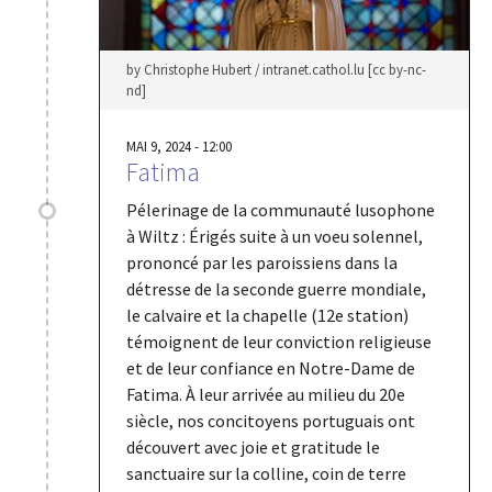
by Christophe Hubert / intranet.cathol.lu [cc by-nc-
nd]
MAI 9, 2024 - 12:00
Fatima
Pélerinage de la communauté lusophone
à Wiltz : Érigés suite à un voeu solennel,
prononcé par les paroissiens dans la
détresse de la seconde guerre mondiale,
le calvaire et la chapelle (12e station)
témoignent de leur conviction religieuse
et de leur confiance en Notre-Dame de
Fatima. À leur arrivée au milieu du 20e
siècle, nos concitoyens portuguais ont
découvert avec joie et gratitude le
sanctuaire sur la colline, coin de terre