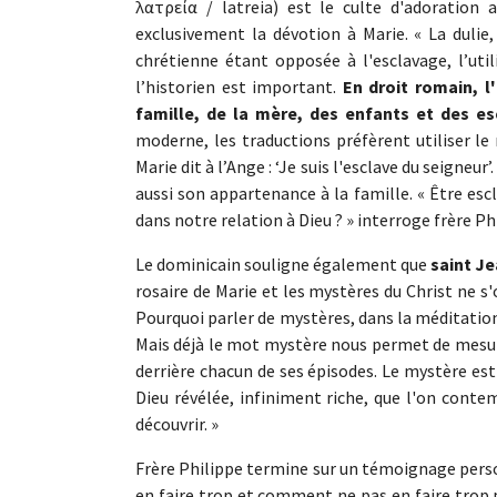
λατρεία / latreia) est le culte d'adoration 
exclusivement la dévotion à Marie. « La dulie,
chrétienne étant opposée à l'esclavage, l’util
l’historien est important.
En droit romain, l
famille, de la mère, des enfants et des e
moderne, les traductions préfèrent utiliser le 
Marie dit à l’Ange : ‘Je suis l'esclave du seigneu
aussi son appartenance à la famille. « Être escl
dans notre relation à Dieu ? » interroge frère Ph
Le dominicain souligne également que
saint Je
rosaire de Marie et les mystères du Christ ne s
Pourquoi parler de mystères, dans la méditation
Mais déjà le mot mystère nous permet de mesurer
derrière chacun de ses épisodes. Le mystère est
Dieu révélée, infiniment riche, que l'on contem
découvrir. »
Frère Philippe termine sur un témoignage pers
en faire trop et comment ne pas en faire trop 