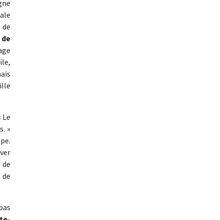
gne
ale
t de
 de
age
ile,
mais
ille
« Le
s. »
ppe.
uver
é de
t de
pas
te-