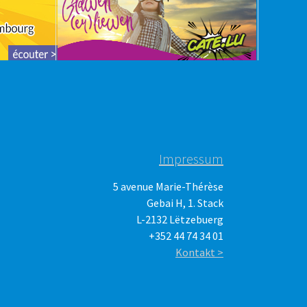
Impressum
5 avenue Marie-Thérèse
Gebai H, 1. Stack
L-2132 Lëtzebuerg
+352 44 74 34 01
Kontakt >