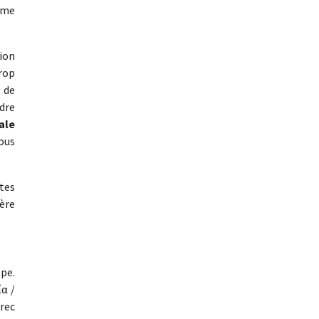
mme
ion
trop
s de
rdre
ale
nous
ites
ière
ppe.
ία /
grec