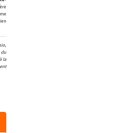
ière
 me
ien
io,
 du
à la
ent