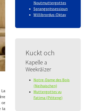
Noutmuttergottes
Sprangprëssessioun
Willibrordus-Oktav
Kuckt och
Kapelle a
Weekräizer
Notre-Dame des Bois
(Neihaischen)
. La
Muttergottes vu
ière
Fatima (Péiteng)
 ce
e la