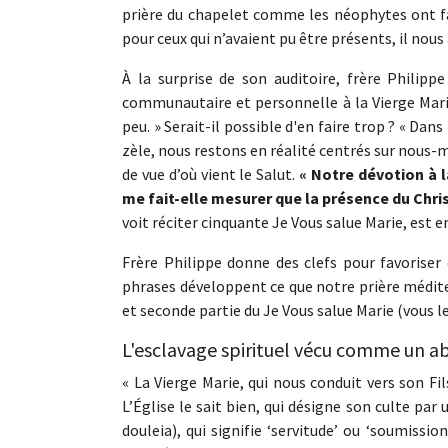
prière du chapelet comme les néophytes ont fa
pour ceux qui n’avaient pu être présents, il nou
À la surprise de son auditoire, frère Phili
communautaire et personnelle à la Vierge Marie
peu. » Serait-il possible d'en faire trop ? « Dans
zèle, nous restons en réalité centrés sur nous-mêm
de vue d’où vient le Salut.
« Notre dévotion à l
me fait-elle mesurer que la présence du Chr
voit réciter cinquante Je Vous salue Marie, est en 
Frère Philippe donne des clefs pour favoriser 
phrases développent ce que notre prière médite.
et seconde partie du Je Vous salue Marie (vous l
L'esclavage spirituel vécu comme un ab
« La Vierge Marie, qui nous conduit vers son Fi
L’Église le sait bien, qui désigne son culte par 
douleia), qui signifie ‘servitude’ ou ‘soumissio