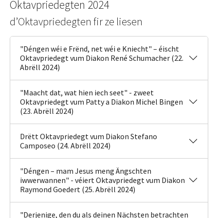
Oktavpriedegten 2024
d’Oktavpriedegten fir ze liesen
"Déngen wéi e Frënd, net wéi e Kniecht" – éischt
Oktavpriedegt vum Diakon René Schumacher (22.
Abrëll 2024)
"Maacht dat, wat hien iech seet" - zweet
Oktavpriedegt vum Patty a Diakon Michel Bingen
(23. Abrëll 2024)
Drëtt Oktavpriedegt vum Diakon Stefano
Camposeo (24. Abrëll 2024)
"Déngen – mam Jesus meng Ängschten
iwwerwannen" - véiert Oktavpriedegt vum Diakon
Raymond Goedert (25. Abrëll 2024)
"Derjenige, den du als deinen Nächsten betrachten