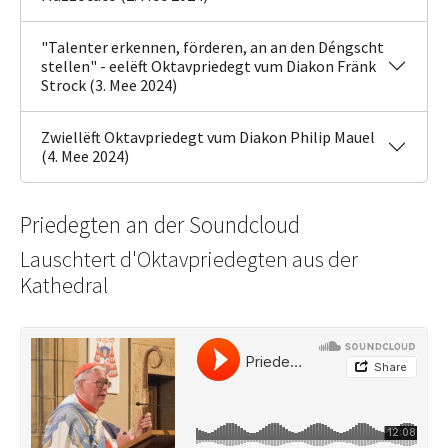
"Talenter erkennen, förderen, an an den Déngscht
stellen" - eelëft Oktavpriedegt vum Diakon Fränk
Strock (3. Mee 2024)
Zwiellëft Oktavpriedegt vum Diakon Philip Mauel
(4. Mee 2024)
Priedegten an der Soundcloud
Lauschtert d'Oktavpriedegten aus der
Kathedral