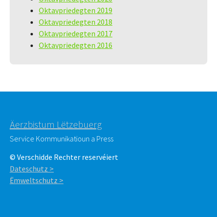
Oktavpriedegten 2019
Oktavpriedegten 2018
Oktavpriedegten 2017
Oktavpriedegten 2016
Äerzbistum Lëtzebuerg
Service Kommunikatioun a Press
© Verschidde Rechter reservéiert
Dateschutz >
Ëmweltschutz >