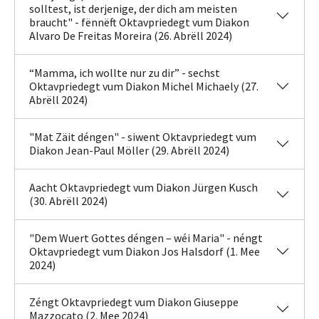
solltest, ist derjenige, der dich am meisten
braucht" - fënnëft Oktavpriedegt vum Diakon
Alvaro De Freitas Moreira (26. Abrëll 2024)
“Mamma, ich wollte nur zu dir” - sechst
Oktavpriedegt vum Diakon Michel Michaely (27.
Abrëll 2024)
"Mat Zäit déngen" - siwent Oktavpriedegt vum
Diakon Jean-Paul Möller (29. Abrëll 2024)
Aacht Oktavpriedegt vum Diakon Jürgen Kusch
(30. Abrëll 2024)
"Dem Wuert Gottes déngen – wéi Maria" - néngt
Oktavpriedegt vum Diakon Jos Halsdorf (1. Mee
2024)
Zéngt Oktavpriedegt vum Diakon Giuseppe
Mazzocato (2. Mee 2024)