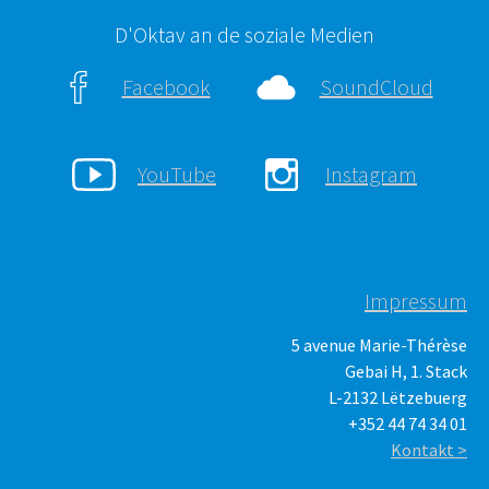
D'Oktav an de soziale Medien
Facebook
SoundCloud
YouTube
Instagram
Impressum
5 avenue Marie-Thérèse
Gebai H, 1. Stack
L-2132 Lëtzebuerg
+352 44 74 34 01
Kontakt >