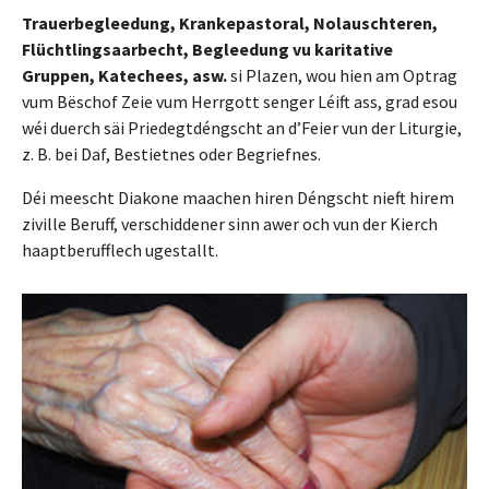
Trauerbegleedung, Krankepastoral, Nolauschteren,
Flüchtlingsaarbecht, Begleedung vu karitative
Gruppen, Katechees, asw.
si Plazen, wou hien am Optrag
vum Bëschof Zeie vum Herrgott senger Léift ass, grad esou
wéi duerch säi Priedegtdéngscht an d’Feier vun der Liturgie,
z. B. bei Daf, Bestietnes oder Begriefnes.
Déi meescht Diakone maachen hiren Déngscht nieft hirem
ziville Beruff, verschiddener sinn awer och vun der Kierch
haaptberufflech ugestallt.