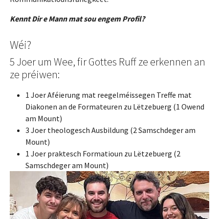
Kennt Dir e Mann mat sou engem Profil?
Wéi?
5 Joer um Wee, fir Gottes Ruff ze erkennen an
ze préiwen:
1 Joer Aféierung mat reegelméissegen Treffe mat
Diakonen an de Formateuren zu Lëtzebuerg (1 Owend
am Mount)
3 Joer theologesch Ausbildung (2 Samschdeger am
Mount)
1 Joer praktesch Formatioun zu Lëtzebuerg (2
Samschdeger am Mount)