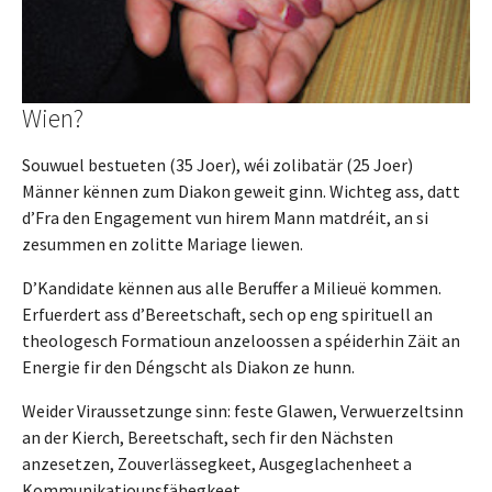
Wien?
Souwuel bestueten (35 Joer), wéi zolibatär (25 Joer)
Männer kënnen zum Diakon geweit ginn. Wichteg ass, datt
d’Fra den Engagement vun hirem Mann matdréit, an si
zesummen en zolitte Mariage liewen.
D’Kandidate kënnen aus alle Beruffer a Milieuë kommen.
Erfuerdert ass d’Bereetschaft, sech op eng spirituell an
theologesch Formatioun anzeloossen a spéiderhin Zäit an
Energie fir den Déngscht als Diakon ze hunn.
Weider Viraussetzunge sinn: feste Glawen, Verwuerzeltsinn
an der Kierch, Bereetschaft, sech fir den Nächsten
anzesetzen, Zouverlässegkeet, Ausgeglachenheet a
Kommunikatiounsfähegkeet.