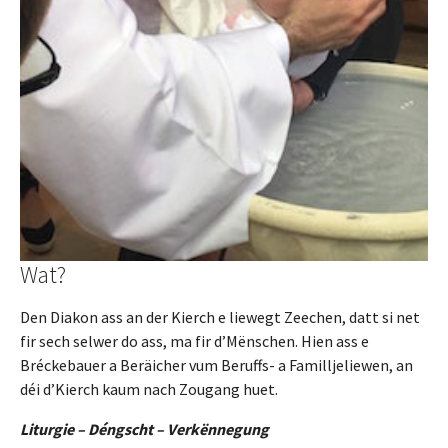
Wat?
Den Diakon ass an der Kierch e liewegt Zeechen, datt si net
fir sech selwer do ass, ma fir d’Mënschen. Hien ass e
Bréckebauer a Beräicher vum Beruffs- a Familljeliewen, an
déi d’Kierch kaum nach Zougang huet.
Liturgie – Déngscht – Verkënnegung