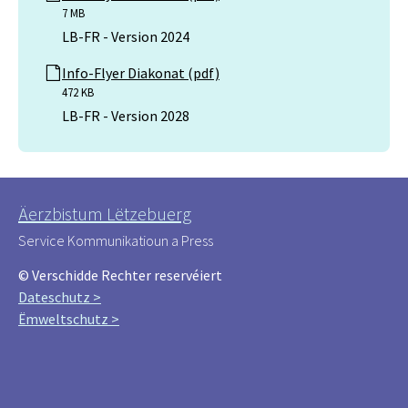
7 MB
LB-FR - Version 2024
Info-Flyer Diakonat (pdf)
472 KB
LB-FR - Version 2028
Äerzbistum Lëtzebuerg
Service Kommunikatioun a Press
© Verschidde Rechter reservéiert
Dateschutz >
Ëmweltschutz >