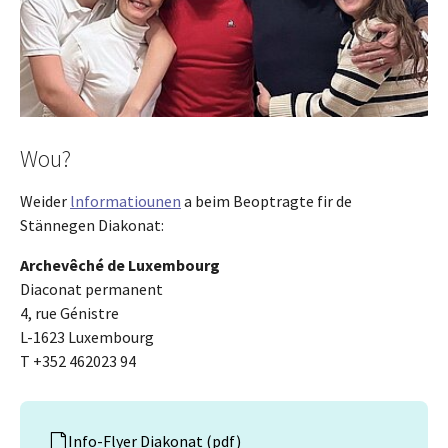
Wou?
Weider
lnformatiounen
a beim Beoptragte fir de
Stännegen Diakonat:
Archevêché de Luxembourg
Diaconat permanent
4, rue Génistre
L-1623 Luxembourg
T +352 462023 94
Info-Flyer Diakonat (pdf)