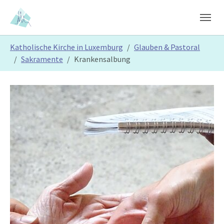
Skip to main content
Skip to page footer
You are here:
Katholische Kirche in Luxemburg
Glauben & Pastoral
Sakramente
Krankensalbung