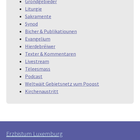
Grondgebieder
Liturgie
Sakramente
Synod
Bicher & Publikatiounen
Evangelium
Hierdebréiwer
Texter & Kommentaren
Livestream
Tëleesmass
Podcast
Weltwäit Gebietsnetz vum Poopst
Kirchenaustritt
Erzbistum Luxemburg