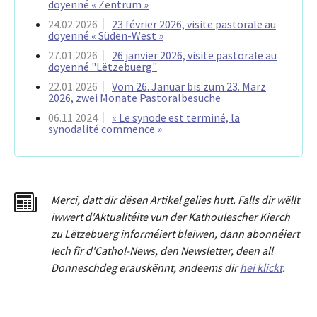
doyenné « Zentrum »
24.02.2026
23 février 2026, visite pastorale au
doyenné « Süden-West »
27.01.2026
26 janvier 2026, visite pastorale au
doyenné "Lëtzebuerg"
22.01.2026
Vom 26. Januar bis zum 23. März
2026, zwei Monate Pastoralbesuche
06.11.2024
« Le synode est terminé, la
synodalité commence »
Merci
,
dat
t
dir dësen Artikel gelies hu
tt
. Falls dir wëllt
iwwert d'Aktualitéit
e
vun der Kathoulescher Kierch
zu Lëtzebuerg informéiert bleiwen, dann abonnéiert
Iech fir d'Cathol-News, den Newsletter
,
deen all
Donneschdeg erauskënnt, andeems dir
hei klickt
.