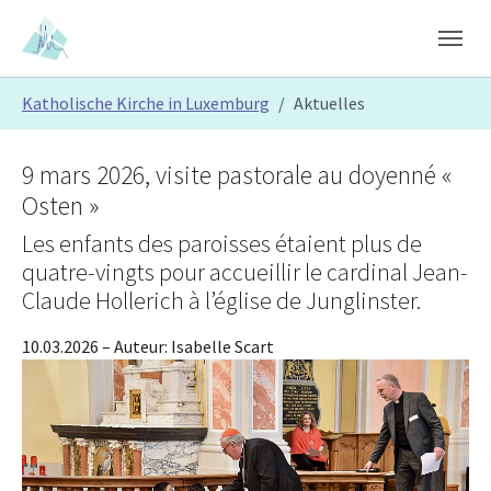
Skip to main content
Skip to page footer
You are here:
Katholische Kirche in Luxemburg
Aktuelles
9 mars 2026, visite pastorale au doyenné «
Osten »
Les enfants des paroisses étaient plus de
quatre-vingts pour accueillir le cardinal Jean-
Claude Hollerich à l’église de Junglinster.
10.03.2026
– Auteur:
Isabelle Scart