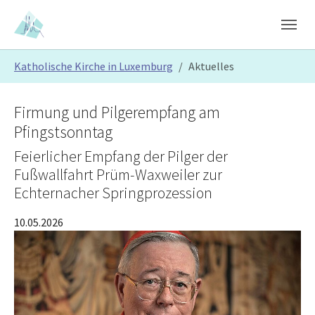
Skip to main content
Skip to page footer
You are here:
Katholische Kirche in Luxemburg
Aktuelles
Firmung und Pilgerempfang am
Pfingstsonntag
Feierlicher Empfang der Pilger der
Fußwallfahrt Prüm-Waxweiler zur
Echternacher Springprozession
10.05.2026