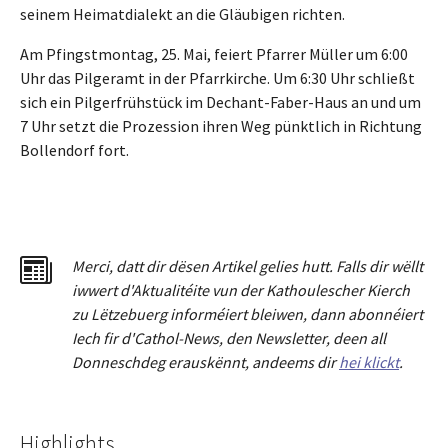
seinem Heimatdialekt an die Gläubigen richten.
Am Pfingstmontag, 25. Mai, feiert Pfarrer Müller um 6:00
Uhr das Pilgeramt in der Pfarrkirche. Um 6:30 Uhr schließt
sich ein Pilgerfrühstück im Dechant-Faber-Haus an und um
7 Uhr setzt die Prozession ihren Weg pünktlich in Richtung
Bollendorf fort.
Merci
,
dat
t
dir dësen Artikel gelies hu
tt
. Falls dir wëllt
iwwert d'Aktualitéit
e
vun der Kathoulescher Kierch
zu Lëtzebuerg informéiert bleiwen, dann abonnéiert
Iech fir d'Cathol-News, den Newsletter
,
deen all
Donneschdeg erauskënnt, andeems dir
hei klickt
.
Highlights