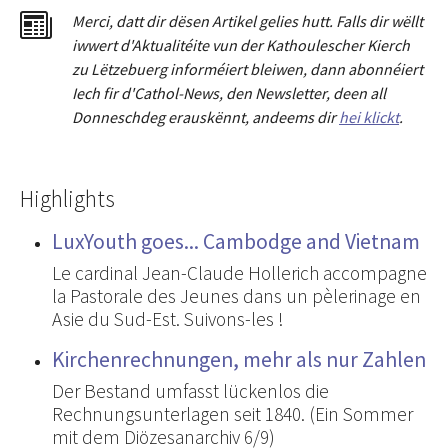
Merci
,
dat
t
dir dësen Artikel gelies hu
tt
. Falls dir wëllt
iwwert d'Aktualitéit
e
vun der Kathoulescher Kierch
zu Lëtzebuerg informéiert bleiwen, dann abonnéiert
Iech fir d'Cathol-News, den Newsletter
,
deen all
Donneschdeg erauskënnt, andeems dir
hei klickt
.
Highlights
LuxYouth goes... Cambodge and Vietnam
Le cardinal Jean-Claude Hollerich accompagne
la Pastorale des Jeunes dans un pèlerinage en
Asie du Sud-Est. Suivons-les !
Kirchenrechnungen, mehr als nur Zahlen
Der Bestand umfasst lückenlos die
Rechnungsunterlagen seit 1840. (Ein Sommer
mit dem Diözesanarchiv 6/9)