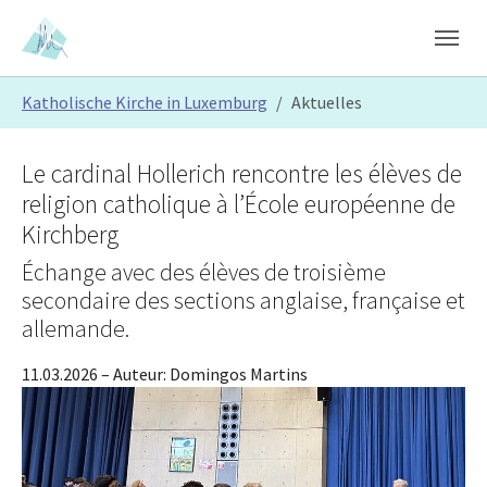
Skip to main content
Skip to page footer
You are here:
Katholische Kirche in Luxemburg
Aktuelles
Le cardinal Hollerich rencontre les élèves de
religion catholique à l’École européenne de
Kirchberg
Échange avec des élèves de troisième
secondaire des sections anglaise, française et
allemande.
11.03.2026
– Auteur:
Domingos Martins