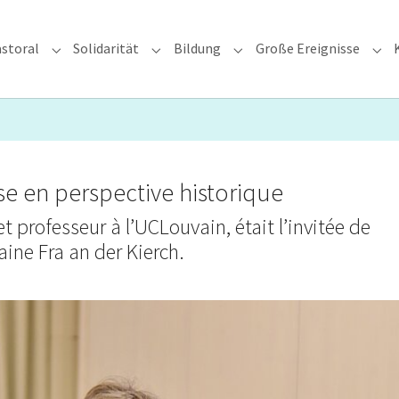
storal
Solidarität
Bildung
Große Ereignisse
rzdiözese"
Submenu for "Glauben & Pastoral"
Submenu for "Solidarität"
Submenu for "Bildung"
Sub
e en perspective historique
t professeur à l’UCLouvain, était l’invitée de
ine Fra an der Kierch.