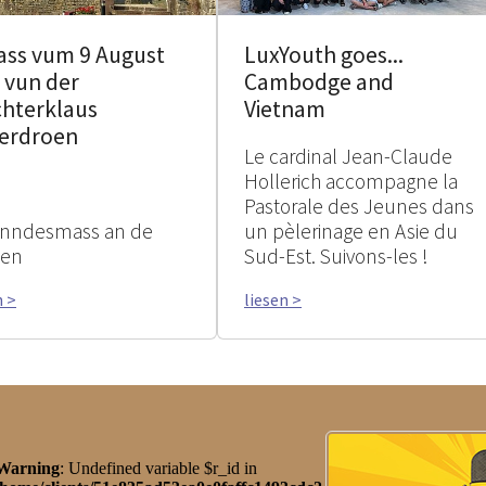
ass vum 9 August
LuxYouth goes...
 vun der
Cambodge and
chterklaus
Vietnam
erdroen
Le cardinal Jean-Claude
Hollerich accompagne la
Pastorale des Jeunes dans
nndesmass an de
un pèlerinage en Asie du
ien
Sud-Est. Suivons-les !
n >
liesen >