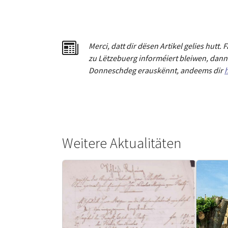
Merci
,
dat
t
dir dësen Artikel gelies hu
tt
. 
zu Lëtzebuerg informéiert bleiwen, dann 
Donneschdeg erauskënnt, andeems dir
h
Weitere Aktualitäten