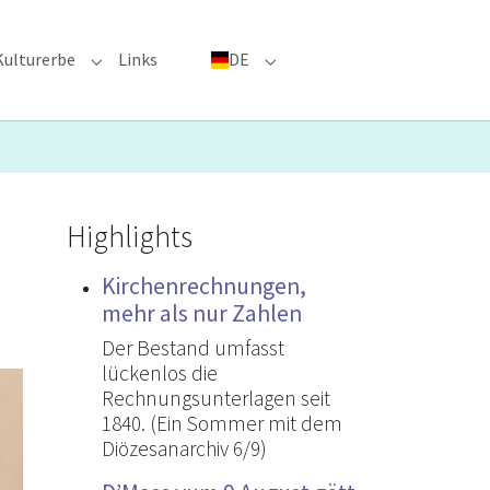
Kulturerbe
Links
DE
menu for "Große Ereignisse"
Submenu for "Kulturerbe"
Submenu for "DE"
Highlights
Kirchenrechnungen,
mehr als nur Zahlen
Der Bestand umfasst
lückenlos die
Rechnungsunterlagen seit
1840. (Ein Sommer mit dem
Diözesanarchiv 6/9)