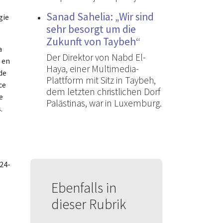
Sanad Sahelia: „Wir sind
gie
sehr besorgt um die
Zukunft von Taybeh“
a
Der Direktor von Nabd El-
 en
Haya, einer Multimedia-
de
Plattform mit Sitz in Taybeh,
ce
dem letzten christlichen Dorf
e
Palästinas, war in Luxemburg.
.
,24-
Ebenfalls in
dieser Rubrik