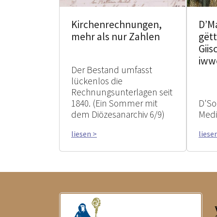
Kirchenrechnungen,
D’M
mehr als nur Zahlen
gëtt
Giis
iww
Der Bestand umfasst
lückenlos die
Rechnungsunterlagen seit
1840. (Ein Sommer mit
D'So
dem Diözesanarchiv 6/9)
Med
liesen >
liese