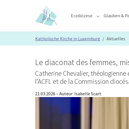
Skip to main content
Skip to page footer
Erzdiözese
Glauben & Pa
Submenu for "E
You are here:
Katholische Kirche in Luxemburg
Aktuelles
Le diaconat des femmes, mis
Catherine Chevalier, théologienne e
l’ACFL et de la Commission diocésa
21.03.2026
– Auteur:
Isabelle Scart