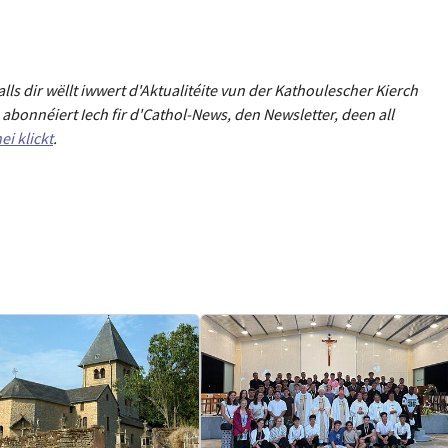
Falls dir wëllt iwwert d'Aktualitéit
e
vun der Kathoulescher Kierch
abonnéiert Iech fir d'Cathol-News, den Newsletter
,
deen all
ei klickt
.