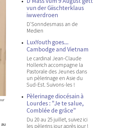
D’Mass vum 9 August gëtt
vun der Giischterklaus
iwwerdroen
D'Sonndesmass an de
Medien
LuxYouth goes...
Cambodge and Vietnam
Le cardinal Jean-Claude
Hollerich accompagne la
Pastorale des Jeunes dans
un pèlerinage en Asie du
Sud-Est. Suivons-les !
Pèlerinage diocésain à
our
Lourdes : "Je te salue,
Comblée de grâce"
Du 20 au 25 juillet, suivez ici
 au
les pèlerins jour après jour !