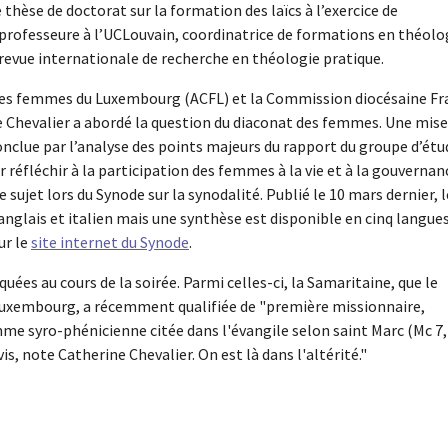
 thèse de doctorat sur la formation des laïcs à l’exercice de
i professeure à l’UCLouvain, coordinatrice de formations en théolo
 revue internationale de recherche en théologie pratique.
 des femmes du Luxembourg (ACFL) et la Commission diocésaine Fr
ne Chevalier a abordé la question du diaconat des femmes. Une mise
conclue par l’analyse des points majeurs du rapport du groupe d’étu
 réfléchir à la participation des femmes à la vie et à la gouvernan
ce sujet lors du Synode sur la synodalité. Publié le 10 mars dernier, l
nglais et italien mais une synthèse est disponible en cinq langues
ur le
site internet du Synode
.
ées au cours de la soirée. Parmi celles-ci, la Samaritaine, que le
Luxembourg, a récemment qualifiée de "première missionnaire,
emme syro-phénicienne citée dans l'évangile selon saint Marc (Mc 7
is, note Catherine Chevalier. On est là dans l'altérité."