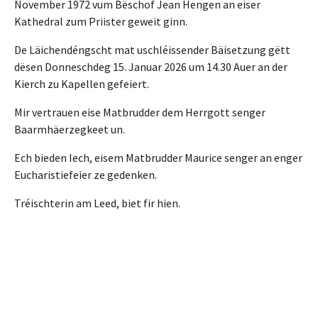
November 1972 vum Bëschof Jean Hengen an eiser
Kathedral zum Priister geweit ginn.
De Läichendéngscht mat uschléissender Bäisetzung gëtt
dësen Donneschdeg 15. Januar 2026 um 14.30 Auer an der
Kierch zu Kapellen gefeiert.
Mir vertrauen eise Matbrudder dem Herrgott senger
Baarmhäerzegkeet un.
Ech bieden Iech, eisem Matbrudder Maurice senger an enger
Eucharistiefeier ze gedenken.
Tréischterin am Leed, biet fir hien.