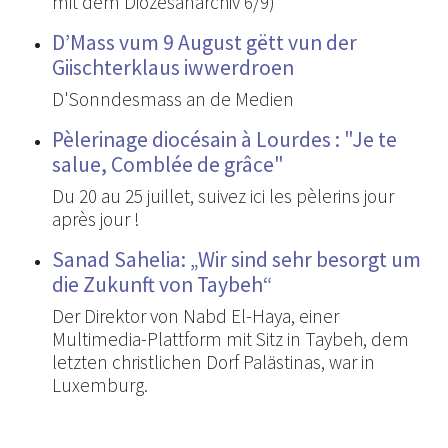
mit dem Diözesanarchiv 6/9)
D’Mass vum 9 August gëtt vun der
Giischterklaus iwwerdroen
D'Sonndesmass an de Medien
Pèlerinage diocésain à Lourdes : "Je te
salue, Comblée de grâce"
Du 20 au 25 juillet, suivez ici les pèlerins jour
après jour !
Sanad Sahelia: „Wir sind sehr besorgt um
die Zukunft von Taybeh“
Der Direktor von Nabd El-Haya, einer
Multimedia-Plattform mit Sitz in Taybeh, dem
letzten christlichen Dorf Palästinas, war in
Luxemburg.