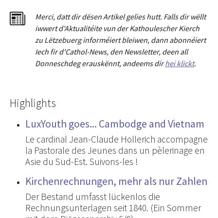
Merci
,
dat
t
dir dësen Artikel gelies hu
tt
. Falls dir wëllt
iwwert d'Aktualitéit
e
vun der Kathoulescher Kierch
zu Lëtzebuerg informéiert bleiwen, dann abonnéiert
Iech fir d'Cathol-News, den Newsletter
,
deen all
Donneschdeg erauskënnt, andeems dir
hei klickt
.
Highlights
LuxYouth goes... Cambodge and Vietnam
Le cardinal Jean-Claude Hollerich accompagne
la Pastorale des Jeunes dans un pèlerinage en
Asie du Sud-Est. Suivons-les !
Kirchenrechnungen, mehr als nur Zahlen
Der Bestand umfasst lückenlos die
Rechnungsunterlagen seit 1840. (Ein Sommer