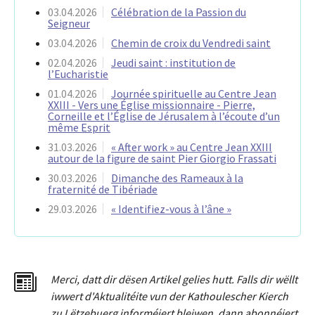
03.04.2026
Célébration de la Passion du
Seigneur
03.04.2026
Chemin de croix du Vendredi saint
02.04.2026
Jeudi saint : institution de
l’Eucharistie
01.04.2026
Journée spirituelle au Centre Jean
XXIII - Vers une Église missionnaire - Pierre,
Corneille et l’Église de Jérusalem à l’écoute d’un
même Esprit
31.03.2026
« After work » au Centre Jean XXIII
autour de la figure de saint Pier Giorgio Frassati
30.03.2026
Dimanche des Rameaux à la
fraternité de Tibériade
29.03.2026
« Identifiez-vous à l’âne »
Merci
,
dat
t
dir dësen Artikel gelies hu
tt
. Falls dir wëllt
iwwert d'Aktualitéit
e
vun der Kathoulescher Kierch
zu Lëtzebuerg informéiert bleiwen, dann abonnéiert