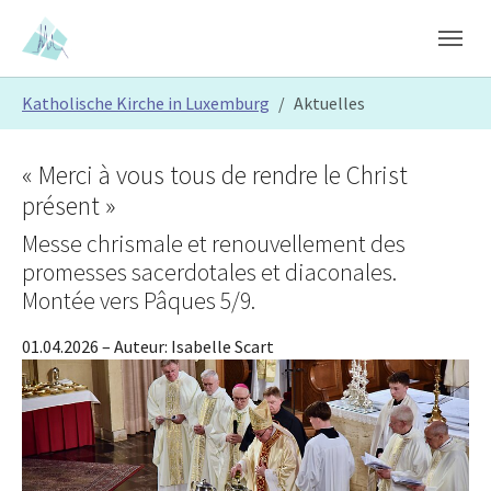
Skip to main content
Skip to page footer
You are here:
Katholische Kirche in Luxemburg
Aktuelles
« Merci à vous tous de rendre le Christ
présent »
Messe chrismale et renouvellement des
promesses sacerdotales et diaconales.
Montée vers Pâques 5/9.
01.04.2026
– Auteur:
Isabelle Scart