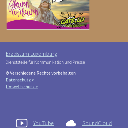
Erzbistum Luxemburg
Dienststelle für Kommunikation und Presse
© Verschiedene Rechte vorbehalten
Datenschutz >
Umweltschutz >
YouTube
SoundCloud