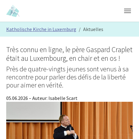
Skip to main content
Skip to page footer
You are here:
Katholische Kirche in Luxemburg
Aktuelles
Très connu en ligne, le père Gaspard Craplet
était au Luxembourg, en chair et en os !
Près de quatre-vingts jeunes sont venus à sa
rencontre pour parler des défis de la liberté
pour aimer en vérité.
05.06.2026
– Auteur:
Isabelle Scart