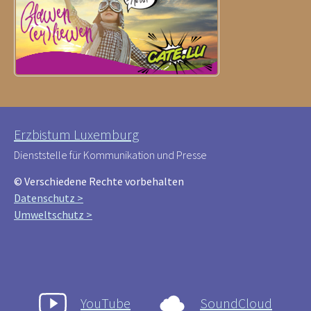
Erzbistum Luxemburg
Dienststelle für Kommunikation und Presse
© Verschiedene Rechte vorbehalten
Datenschutz >
Umweltschutz >
YouTube
SoundCloud