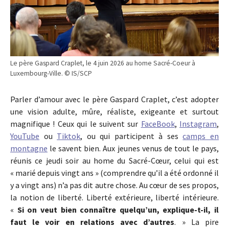
Le père Gaspard Craplet, le 4 juin 2026 au home Sacré-Coeur à
Luxembourg-Ville. © IS/SCP
Parler d’amour avec le père Gaspard Craplet, c’est adopter
une vision adulte, mûre, réaliste, exigeante et surtout
magnifique ! Ceux qui le suivent sur
FaceBook
,
Instagram
,
YouTube
ou
Tiktok
, ou qui participent à ses
camps en
montagne
le savent bien. Aux jeunes venus de tout le pays,
réunis ce jeudi soir au home du Sacré-Cœur, celui qui est
« marié depuis vingt ans » (comprendre qu’il a été ordonné il
y a vingt ans) n’a pas dit autre chose. Au cœur de ses propos,
la notion de liberté. Liberté extérieure, liberté intérieure.
«
Si on veut bien connaître quelqu’un, explique-t-il, il
faut le voir en relations avec d’autres
. » La pire