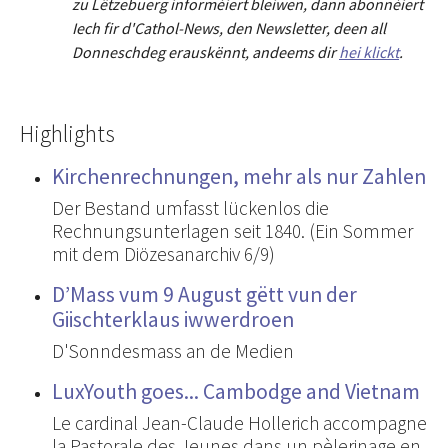
zu Lëtzebuerg informéiert bleiwen, dann abonnéiert
Iech fir d'Cathol-News, den Newsletter
,
deen all
Donneschdeg erauskënnt, andeems dir
hei klickt
.
Highlights
Kirchenrechnungen, mehr als nur Zahlen
Der Bestand umfasst lückenlos die
Rechnungsunterlagen seit 1840. (Ein Sommer
mit dem Diözesanarchiv 6/9)
D’Mass vum 9 August gëtt vun der
Giischterklaus iwwerdroen
D'Sonndesmass an de Medien
LuxYouth goes... Cambodge and Vietnam
Le cardinal Jean-Claude Hollerich accompagne
la Pastorale des Jeunes dans un pèlerinage en