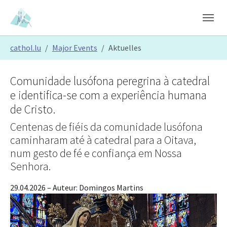
Skip to main content
Skip to page footer
You are here:
cathol.lu
Major Events
Aktuelles
Comunidade lusófona peregrina à catedral
e identifica-se com a experiência humana
de Cristo.
Centenas de fiéis da comunidade lusófona
caminharam até à catedral para a Oitava,
num gesto de fé e confiança em Nossa
Senhora.
29.04.2026
– Auteur:
Domingos Martins