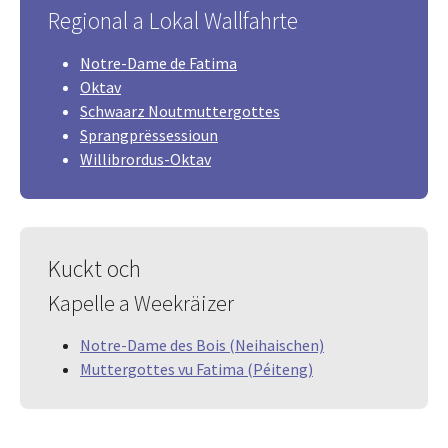
Regional a Lokal Wallfahrte
Notre-Dame de Fatima
Oktav
Schwaarz Noutmuttergottes
Sprangprëssessioun
Willibrordus-Oktav
Kuckt och
Kapelle a Weekräizer
Notre-Dame des Bois (Neihaischen)
Muttergottes vu Fatima (Péiteng)