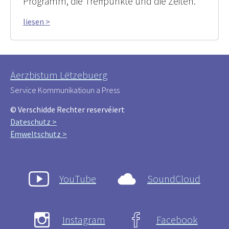
Programm, die Treffpunkte und die Zeiten.
liesen >
Äerzbistum Lëtzebuerg
Service Kommunikatioun a Press
© Verschidde Rechter reservéiert
Dateschutz >
Ëmweltschutz >
YouTube
SoundCloud
Instagram
Facebook