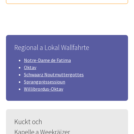
Regional a Lokal Wallfahrte
Notre-Dame de Fatima
Oktav
Schwaarz Noutmuttergottes
Sprangprëssessioun
Willibrordus-Oktav
Kuckt och
Kapelle a Weekräizer