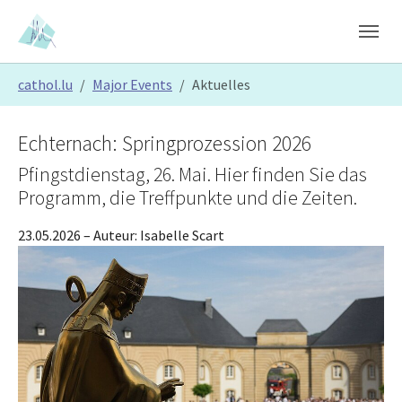
Skip to main content
Skip to page footer
You are here:
cathol.lu
Major Events
Aktuelles
Echternach: Springprozession 2026
Pfingstdienstag, 26. Mai. Hier finden Sie das
Programm, die Treffpunkte und die Zeiten.
23.05.2026
– Auteur:
Isabelle Scart