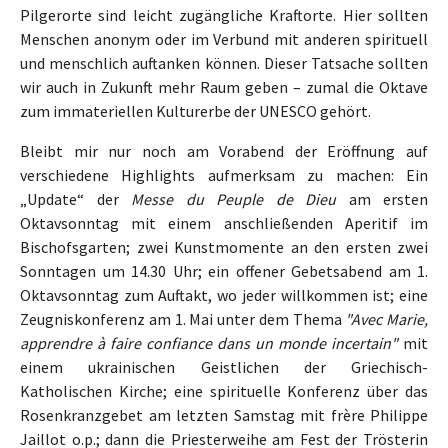
Pilgerorte sind leicht zugängliche Kraftorte. Hier sollten
Menschen anonym oder im Verbund mit anderen spirituell
und menschlich auftanken können. Dieser Tatsache sollten
wir auch in Zukunft mehr Raum geben – zumal die Oktave
zum immateriellen Kulturerbe der UNESCO gehört.
Bleibt mir nur noch am Vorabend der Eröffnung auf
verschiedene Highlights aufmerksam zu machen: Ein
„Update“ der
Messe du Peuple de Dieu
am ersten
Oktavsonntag mit einem anschließenden Aperitif im
Bischofsgarten; zwei Kunstmomente an den ersten zwei
Sonntagen um 14.30 Uhr; ein offener Gebetsabend am 1.
Oktavsonntag zum Auftakt, wo jeder willkommen ist; eine
Zeugniskonferenz am 1. Mai unter dem Thema
"Avec Marie,
apprendre à faire confiance dans un monde incertain"
mit
einem ukrainischen Geistlichen der Griechisch-
Katholischen Kirche; eine spirituelle Konferenz über das
Rosenkranzgebet am letzten Samstag mit frère Philippe
Jaillot o.p.; dann die Priesterweihe am Fest der Trösterin