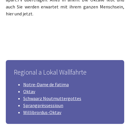
auch Sie werden erwartet mit ihrem ganzen Menschsein,
hier und jetzt.
Regional a Lokal Wallfahrte
Notre-Dame de Fatima
Oktav
Schwaarz Noutmuttergottes
Sprangprëssessioun
Willibrordus-Oktav