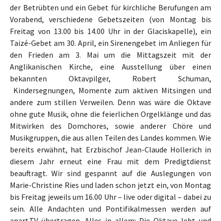
der Betrübten und ein Gebet für kirchliche Berufungen am
Vorabend, verschiedene Gebetszeiten (von Montag bis
Freitag von 13.00 bis 14.00 Uhr in der Glaciskapelle), ein
Taizé-Gebet am 30. April, ein Sirenengebet im Anliegen für
den Frieden am 3. Mai um die Mittagszeit mit der
Anglikanischen Kirche, eine Ausstellung über einen
bekannten Oktavpilger, Robert Schuman,
Kindersegnungen, Momente zum aktiven Mitsingen und
andere zum stillen Verweilen. Denn was wäre die Oktave
ohne gute Musik, ohne die feierlichen Orgelklänge und das
Mitwirken des Domchores, sowie anderer Chöre und
Musikgruppen, die aus allen Teilen des Landes kommen. Wie
bereits erwähnt, hat Erzbischof Jean-Claude Hollerich in
diesem Jahr erneut eine Frau mit dem Predigtdienst
beauftragt. Wir sind gespannt auf die Auslegungen von
Marie-Christine Ries und laden schon jetzt ein, von Montag
bis Freitag jeweils um 16.00 Uhr – live oder digital – dabei zu
sein. Alle Andachten und Pontifikalmessen werden auf
apart.TV übertragen. Alles in allem: Die Oktave lebt und