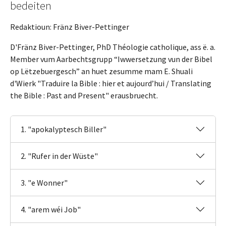
bedeiten
Redaktioun: Fränz Biver-Pettinger
D'Fränz Biver-Pettinger, PhD Théologie catholique, ass ë. a.
Member vum Aarbechtsgrupp “Iwwersetzung vun der Bibel
op Lëtzebuergesch” an huet zesumme mam E. Shuali
d'Wierk "Traduire la Bible : hier et aujourd’hui / Translating
the Bible : Past and Present" erausbruecht.
1. "apokalyptesch Biller"
2. "Rufer in der Wüste"
3. "e Wonner"
4. "arem wéi Job"