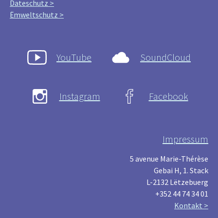
Dateschutz >
Ëmweltschutz >
YouTube
SoundCloud
Instagram
Facebook
Impressum
5 avenue Marie-Thérèse
Gebai H, 1. Stack
L-2132 Lëtzebuerg
+352 44 74 34 01
Kontakt >