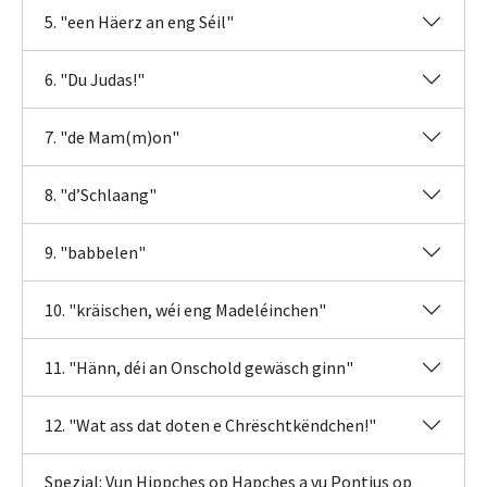
5. "een Häerz an eng Séil"
6. "Du Judas!"
7. "de Mam(m)on"
8. "d’Schlaang"
9. "babbelen"
10. "kräischen, wéi eng Madeléinchen"
11. "Hänn, déi an Onschold gewäsch ginn"
12. "Wat ass dat doten e Chrëschtkëndchen!"
Spezial: Vun Hippches op Hapches a vu Pontius op