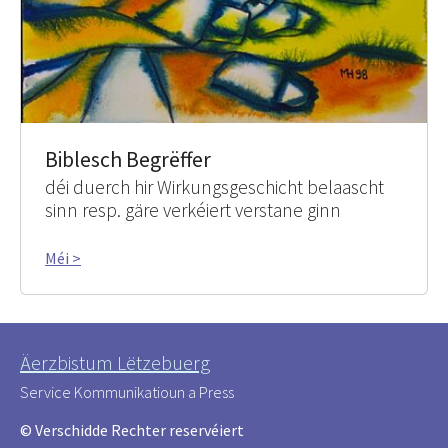
Biblesch Begrëffer
déi duerch hir Wirkungsgeschicht belaascht
sinn resp. gäre verkéiert verstane ginn
Méi >
Äerzbistum Lëtzebuerg
Service Kommunikatioun a Press
© Verschidde Rechter reservéiert