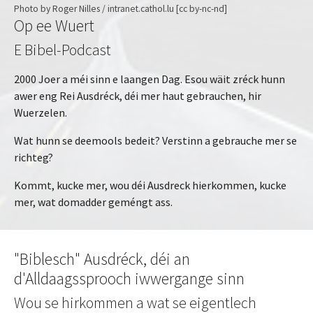
Photo by Roger Nilles / intranet.cathol.lu [cc by-nc-nd]
Op ee Wuert
E Bibel-Podcast
2000 Joer a méi sinn e laangen Dag. Esou wäit zréck hunn
awer eng Rei Ausdréck, déi mer haut gebrauchen, hir
Wuerzelen.
Wat hunn se deemools bedeit? Verstinn a gebrauche mer se
richteg?
Kommt, kucke mer, wou déi Ausdreck hierkommen, kucke
mer, wat domadder geméngt ass.
"Biblesch" Ausdréck, déi an
d'Alldaagssprooch iwwergange sinn
Wou se hirkommen a wat se eigentlech