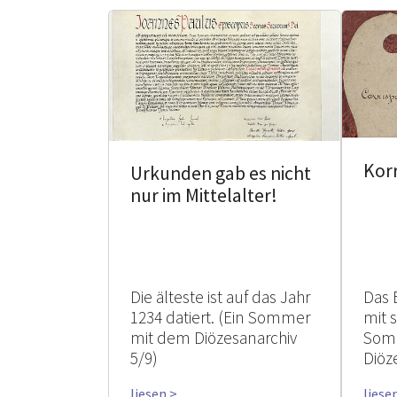
Kor
Urkunden gab es nicht
nur im Mittelalter!
Die älteste ist auf das Jahr
Das 
1234 datiert. (Ein Sommer
mit 
mit dem Diözesanarchiv
Som
5/9)
Diöz
liesen >
liese