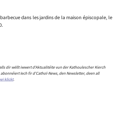
barbecue dans les jardins de la maison épiscopale, le
0.
Falls dir wëllt iwwert d'Aktualitéit
e
vun der Kathoulescher Kierch
abonnéiert Iech fir d'Cathol-News, den Newsletter
,
deen all
ei klickt
.