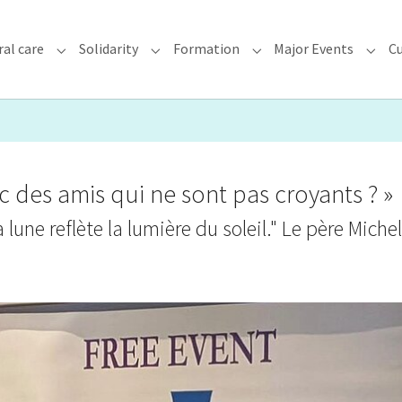
ral care
Solidarity
Formation
Major Events
Cu
chdiocese"
Submenu for "Faith & Pastoral care"
Submenu for "Solidarity"
Submenu for "Formatio
Subme
 des amis qui ne sont pas croyants ? »
lune reflète la lumière du soleil." Le père Michel