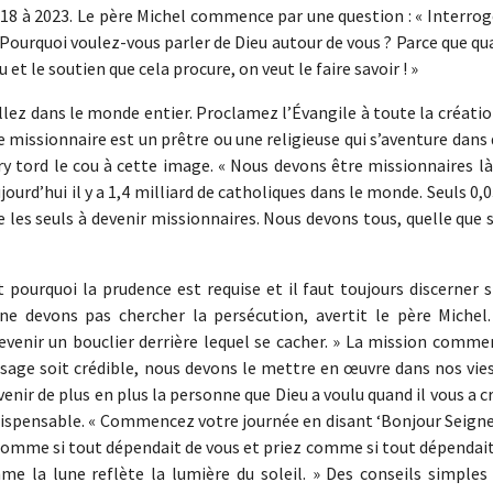
18 à 2023. Le père Michel commence par une question : « Interrog
 Pourquoi voulez-vous parler de Dieu autour de vous ? Parce que q
 et le soutien que cela procure, on veut le faire savoir ! »
Allez dans le monde entier. Proclamez l’Évangile à toute la créatio
 le missionnaire est un prêtre ou une religieuse qui s’aventure dans
ry tord le cou à cette image. « Nous devons être missionnaires l
urd’hui il y a 1,4 milliard de catholiques dans le monde. Seuls 0
e les seuls à devenir missionnaires. Nous devons tous, quelle que 
 pourquoi la prudence est requise et il faut toujours discerner s
e devons pas chercher la persécution, avertit le père Michel.
devenir un bouclier derrière lequel se cacher. » La mission comm
sage soit crédible, nous devons le mettre en œuvre dans nos vies
venir de plus en plus la personne que Dieu a voulu quand il vous a c
indispensable. « Commencez votre journée en disant ‘Bonjour Seigne
 comme si tout dépendait de vous et priez comme si tout dépendai
me la lune reflète la lumière du soleil. » Des conseils simples 