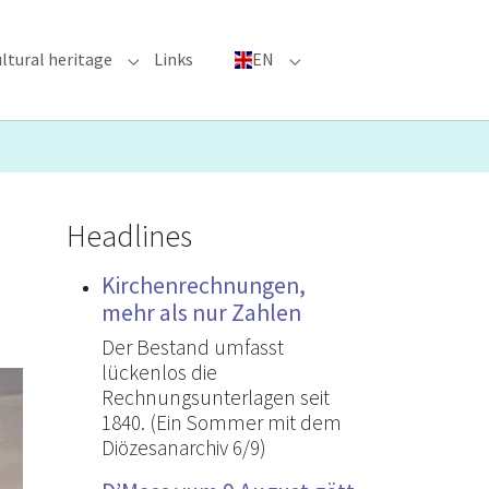
ltural heritage
Links
EN
n"
nu for "Major Events"
Submenu for "Cultural heritage"
Submenu for "EN"
Headlines
Kirchenrechnungen,
mehr als nur Zahlen
Der Bestand umfasst
lückenlos die
Rechnungsunterlagen seit
1840. (Ein Sommer mit dem
Diözesanarchiv 6/9)