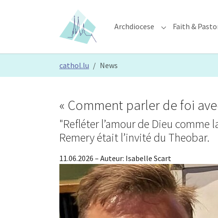
Skip to main content
Skip to page footer
Archdiocese
Faith & Pasto
Submenu for "Ar
You are here:
cathol.lu
News
« Comment parler de foi avec
"Refléter l’amour de Dieu comme la 
Remery était l’invité du Theobar.
11.06.2026
– Auteur:
Isabelle Scart