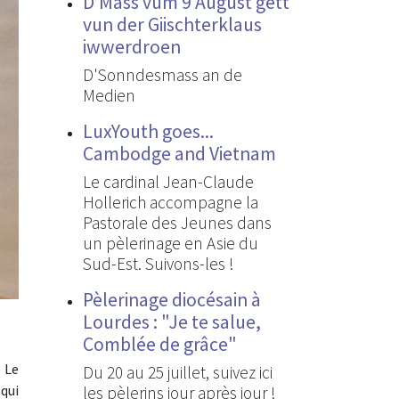
D’Mass vum 9 August gëtt
vun der Giischterklaus
iwwerdroen
D'Sonndesmass an de
Medien
LuxYouth goes...
Cambodge and Vietnam
Le cardinal Jean-Claude
Hollerich accompagne la
Pastorale des Jeunes dans
un pèlerinage en Asie du
Sud-Est. Suivons-les !
Pèlerinage diocésain à
Lourdes : "Je te salue,
Comblée de grâce"
 Le
Du 20 au 25 juillet, suivez ici
 qui
les pèlerins jour après jour !