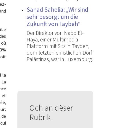
ez-
Sanad Sahelia: „Wir sind
uand
sehr besorgt um die
Zukunft von Taybeh“
n. »
Der Direktor von Nabd El-
 des
Haya, einer Multimedia-
à où
Plattform mit Sitz in Taybeh,
,03%
dem letzten christlichen Dorf
soit
Palästinas, war in Luxemburg.
i la
 La
ence
 et
réé,
Och an dëser
ur’.
Rubrik
t de
qui