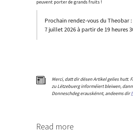
peuvent porter de grands fruits !
Prochain rendez-vous du Theobar : 
7 juillet 2026 à partir de 19 heures 3
Merci
,
dat
t
dir dësen Artikel gelies hu
tt
. 
zu Lëtzebuerg informéiert bleiwen, dann 
Donneschdeg erauskënnt, andeems dir
h
Read more