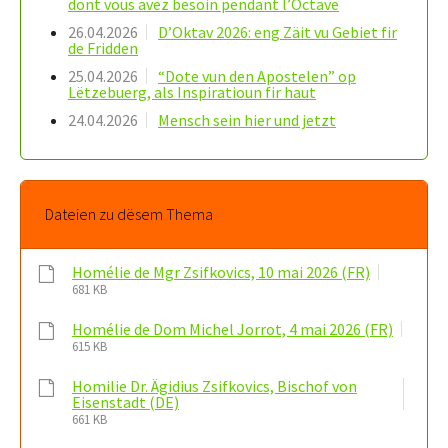
dont vous avez besoin pendant l’Octave
26.04.2026
D’Oktav 2026: eng Zäit vu Gebiet fir
de Fridden
25.04.2026
“Dote vun den Apostelen” op
Lëtzebuerg, als Inspiratioun fir haut
24.04.2026
Mensch sein hier und jetzt
Dateien zu dësem Thema
Homélie de Mgr Zsifkovics, 10 mai 2026 (FR)
681 KB
Homélie de Dom Michel Jorrot, 4 mai 2026 (FR)
615 KB
Homilie Dr. Ägidius Zsifkovics, Bischof von
Eisenstadt (DE)
661 KB