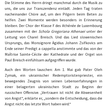
Die Stimme des Herrn dringt manchmal durch die Musik zu
uns, die uns zur Transzendenz einlädt. Jeden Tag traten
nacheinander Chöre auf, um den Pilgern beim Beten zu
helfen. Zwei Momente werden besonders in Erinnerung
bleiben. Der Chor der Klasse F des Athénée de Luxembourg
zusammen mit der
Schola Gregoriana Athenaei
unter der
Leitung von Charel Breisch. Und das Lied slowenischen
Ursprungs, das Monsignore Ägidius Johann Zsifkovics am
Ende seiner Predigt a cappella anstimmte und das von der
Maîtrise Sainte-Cécile der Kathedrale und der Orgel von
Paul Breisch einfühlsam aufgegriffen wurde.
Auch den Worten lauschen: Am 1. Mai gab Pater Oleh
Zymak, ein ukrainischer Redemptoristenpriester, ein
bewegendes Zeugnis von seinen Lebenserfahrungen in
einer belagerten ukrainischen Stadt zu Beginn der
russischen Offensive. „Vertrauen ist nicht die Abwesenheit
von Angst“, erklärte er, „sondern die Entscheidung, dass die
Angst nicht das letzte Wort haben wird.“