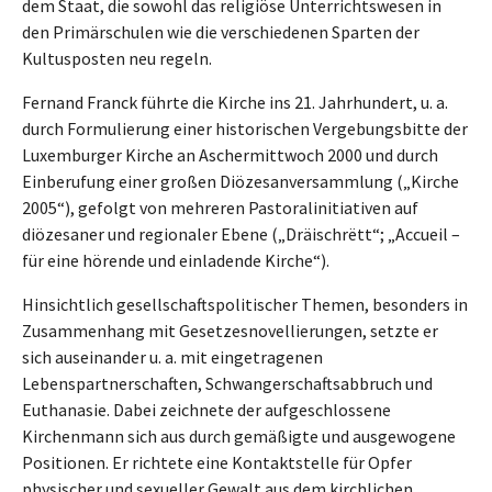
dem Staat, die sowohl das religiöse Unterrichtswesen in
den Primärschulen wie die verschiedenen Sparten der
Kultusposten neu regeln.
Fernand Franck führte die Kirche ins 21. Jahrhundert, u. a.
durch Formulierung einer historischen Vergebungsbitte der
Luxemburger Kirche an Aschermittwoch 2000 und durch
Einberufung einer großen Diözesanversammlung („Kirche
2005“), gefolgt von mehreren Pastoralinitiativen auf
diözesaner und regionaler Ebene („Dräischrëtt“; „Accueil –
für eine hörende und einladende Kirche“).
Hinsichtlich gesellschaftspolitischer Themen, besonders in
Zusammenhang mit Gesetzesnovellierungen, setzte er
sich auseinander u. a. mit eingetragenen
Lebenspartnerschaften, Schwangerschaftsabbruch und
Euthanasie. Dabei zeichnete der aufgeschlossene
Kirchenmann sich aus durch gemäßigte und ausgewogene
Positionen. Er richtete eine Kontaktstelle für Opfer
physischer und sexueller Gewalt aus dem kirchlichen