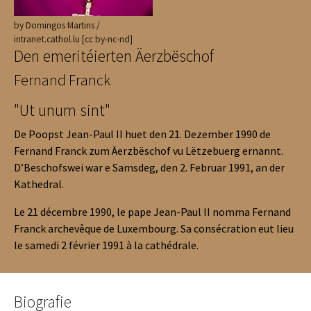
by Domingos Martins /
intranet.cathol.lu [cc by-nc-nd]
Den emeritéierten Äerzbëschof
Fernand Franck
"Ut unum sint"
De Poopst Jean-Paul II huet den 21. Dezember 1990 de
Fernand Franck zum Äerzbëschof vu Lëtzebuerg ernannt.
D’Beschofswei war e Samsdeg, den 2. Februar 1991, an der
Kathedral.
Le 21 décembre 1990, le pape Jean-Paul II nomma Fernand
Franck archevêque de Luxembourg. Sa consécration eut lieu
le samedi 2 février 1991 à la cathédrale.
Biografie