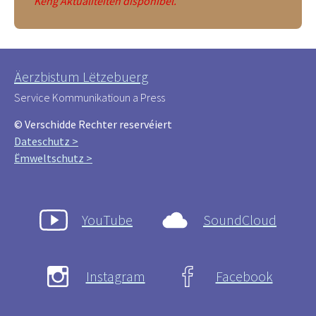
Keng Aktualitéiten disponibel.
Äerzbistum Lëtzebuerg
Service Kommunikatioun a Press
© Verschidde Rechter reservéiert
Dateschutz >
Ëmweltschutz >
YouTube
SoundCloud
Instagram
Facebook