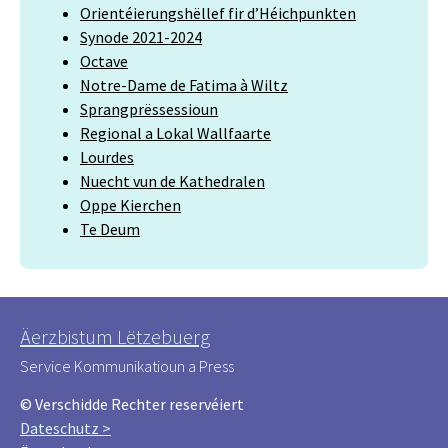
Orientéierungshëllef fir d’Héichpunkten
Synode 2021-2024
Octave
Notre-Dame de Fatima à Wiltz
Sprangprëssessioun
Regional a Lokal Wallfaarte
Lourdes
Nuecht vun de Kathedralen
Oppe Kierchen
Te Deum
Äerzbistum Lëtzebuerg
Service Kommunikatioun a Press
© Verschidde Rechter reservéiert
Dateschutz >