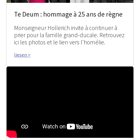
Te Deum : hommage à 25 ans de règne
Monseigneur Hollerich invite à continuer à
prier pour la famille grand-ducale. Retrouvez
ici les photos et le lien vers l'homélie.
liesen >