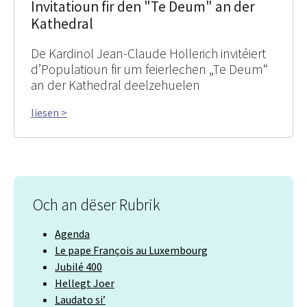
Invitatioun fir den "Te Deum" an der
Kathedral
De Kardinol Jean-Claude Hollerich invitéiert
d’Populatioun fir um feierlechen „Te Deum“
an der Kathedral deelzehuelen
liesen >
Och an dëser Rubrik
Agenda
Le pape François au Luxembourg
Jubilé 400
Hellegt Joer
Laudato si’