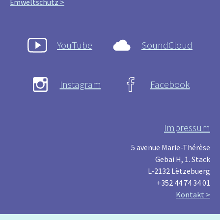
Ëmweltschutz >
YouTube
SoundCloud
Instagram
Facebook
Impressum
5 avenue Marie-Thérèse
Gebai H, 1. Stack
L-2132 Lëtzebuerg
+352 44 74 34 01
Kontakt >