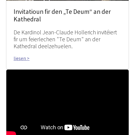
Invitatioun fir den „Te Deum“ an der
Kathedral
De Kardinol Jean-Claude Hollerich invitéiert
fir um feierlechen "Te Deum" an der
Kathedral deelzehuelen.
liesen >