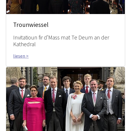
Trounwiessel
Invitatioun fir d’Mass mat Te Deum an der
Kathedral
liesen >