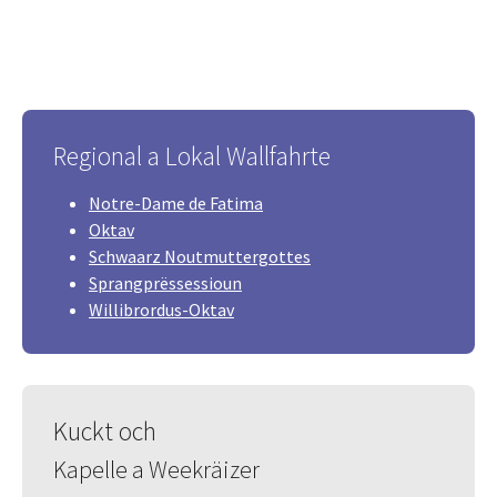
Regional a Lokal Wallfahrte
Notre-Dame de Fatima
Oktav
Schwaarz Noutmuttergottes
Sprangprëssessioun
Willibrordus-Oktav
Kuckt och
Kapelle a Weekräizer