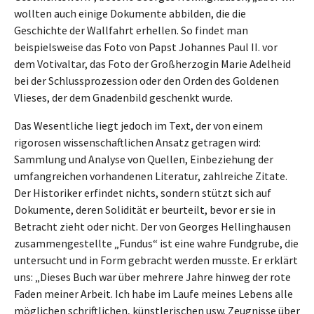
wollten auch einige Dokumente abbilden, die die
Geschichte der Wallfahrt erhellen. So findet man
beispielsweise das Foto von Papst Johannes Paul II. vor
dem Votivaltar, das Foto der Großherzogin Marie Adelheid
bei der Schlussprozession oder den Orden des Goldenen
Vlieses, der dem Gnadenbild geschenkt wurde.
Das Wesentliche liegt jedoch im Text, der von einem
rigorosen wissenschaftlichen Ansatz getragen wird:
Sammlung und Analyse von Quellen, Einbeziehung der
umfangreichen vorhandenen Literatur, zahlreiche Zitate.
Der Historiker erfindet nichts, sondern stützt sich auf
Dokumente, deren Solidität er beurteilt, bevor er sie in
Betracht zieht oder nicht. Der von Georges Hellinghausen
zusammengestellte „Fundus“ ist eine wahre Fundgrube, die
untersucht und in Form gebracht werden musste. Er erklärt
uns: „Dieses Buch war über mehrere Jahre hinweg der rote
Faden meiner Arbeit. Ich habe im Laufe meines Lebens alle
möglichen schriftlichen, künstlerischen usw. Zeugnisse über