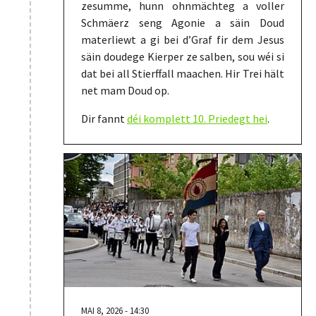
zesumme, hunn ohnmächteg a voller
Schmäerz seng Agonie a säin Doud
materliewt a gi bei d’Graf fir dem Jesus
säin doudege Kierper ze salben, sou wéi si
dat bei all Stierffall maachen. Hir Trei hält
net mam Doud op.
Dir fannt
déi komplett 10. Priedegt hei
.
MAI 8, 2026 - 14:30