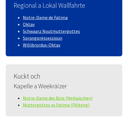
Regional a Lokal Wallfahrte
Notre-Dame de Fatima
Oktav
Schwaarz Noutmuttergottes
Sprangprëssessioun
Willibrordus-Oktav
Kuckt och
Kapelle a Weekräizer
Notre-Dame des Bois (Neihaischen)
Muttergottes vu Fatima (Péiteng)