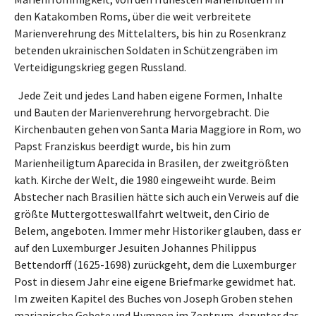
den Katakomben Roms, über die weit verbreitete
Marienverehrung des Mittelalters, bis hin zu Rosenkranz
betenden ukrainischen Soldaten in Schützengräben im
Verteidigungskrieg gegen Russland.
Jede Zeit und jedes Land haben eigene Formen, Inhalte
und Bauten der Marienverehrung hervorgebracht. Die
Kirchenbauten gehen von Santa Maria Maggiore in Rom, wo
Papst Franziskus beerdigt wurde, bis hin zum
Marienheiligtum Aparecida in Brasilen, der zweitgrößten
kath. Kirche der Welt, die 1980 eingeweiht wurde. Beim
Abstecher nach Brasilien hätte sich auch ein Verweis auf die
größte Muttergotteswallfahrt weltweit, den Cirio de
Belem, angeboten. Immer mehr Historiker glauben, dass er
auf den Luxemburger Jesuiten Johannes Philippus
Bettendorff (1625-1698) zurückgeht, dem die Luxemburger
Post in diesem Jahr eine eigene Briefmarke gewidmet hat.
Im zweiten Kapitel des Buches von Joseph Groben stehen
marianische Gebete und Hymnen im Zentrum, darunter das