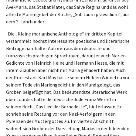
Ave-Maria, das Stabat Mater, das Salve Regina und das wohl
älteste Mariengebet der Kirche, „Sub tuum praesidium“, aus
dem 3. Jahrhundert.
Die „Kleine marianische Anthologie“ im dritten Kapitel
versammelt höchst interessante poetische und literarische
Beiträge namhafter Autoren aus dem deutsch- und
französischsprachigen Sprachraum, darunter auch Marien-
Gedichte von Heinrich Heine und Hermann Hesse, die mit
ihrem Glauben aber nicht mit Maria gehadert haben. Auch
der Protestant Karl May hatte seinem Helden Winnetou vor
seinem Tode ein Mariengedicht in den Mund gelegt, das
Groben beigefügt hat. Das bedeutendste literarische Werk
über Lourdes hatte der deutsche Jude Franz Werfel in
seinem Buch „Das Lied der Bernadette“, hinterlassen. Er
schrieb seine Rettung vor den Nazi-Verfolgern in den
Pyrenäen der Muttergottes zu. Im vierten Abschnitt
widmet sich Groben der Darstellung Marias in der bildenden
Kunst: von der antiken Ikone Salus Populi Romani über