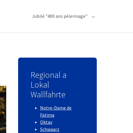
Jubilé "400 ans pèlerinage"
Submenu for "Jubilé
Regional a
Lokal
Wallfahrte
Notre-Dame de
Fatima
Oktav
Schwaarz