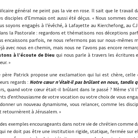
caire général ne peint pas la vie en rose. Il sait que le travail 
les disciples d’Emmaüs ont aussi été déçus. « Nous sommes donc
 soyons engagés à l’évêché, à Lafayette au Kierchefong, au CJ
 dans la Pastorale : regardons et thématisons nos déceptions par
ous encaissons parfois, ne nous refermons pas sur nous-mêmes m
éjà avec nous en chemin, mais nous ne l’avons pas encore remarq
stons à l’écoute de Dieu
qui nous parle à travers les écritures 
eur. »
père Patrick propose une exclamation qui lui est chère, celle 
eurs regards :
Notre cœur n’était-il pas brûlant en nous, tandis q
urs, quand votre cœur était-il brûlant dans le passé ? Même s’il l
ts d’enthousiasme de votre vocation ou votre choix de vous enga
 redonner un nouveau dynamisme, vous relancer, comme les discip
t retournèrent à Jérusalem. »
 des exemples encourageants dans notre vie de chrétien comme d
qui ne doit pas être une institution rigide, statique, fermée sur e