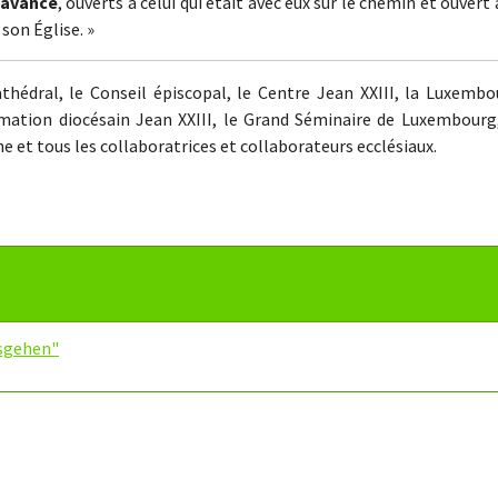
t avancé
, ouverts à celui qui était avec eux sur le chemin et ouvert 
 son Église. »
thédral, le Conseil épiscopal, le Centre Jean XXIII, la Luxembo
rmation diocésain Jean XXIII, le Grand Séminaire de Luxembourg,
 et tous les collaboratrices et collaborateurs ecclésiaux.
usgehen"