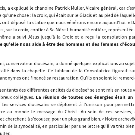
s, a expliqué le chanoine Patrick Muller, Vicaire général, car c’es
une chose : la croix, qui était sur le Glacis et au pied de laquell
s ont déposé la statue que nous vénérons encore aujourd’hui. » D
s, sur la croix, confier à Sa Mère l’humanité entière, représentée
ême a suivi Jésus jusqu’à la Croix et a reçu la consolation par
 qu’elle nous aide à être des hommes et des femmes d’écou
i, conservateur diocésain, a donné quelques explications au suje
allé dans la chapelle. Ce tableau de la Consolatrice figurait su
anonymes ont financé sa restauration. Qu’ils en soient ici remercié
ésentants des différentes entités du diocèse* se sont mis en route 
mbreux collègues.
La réunion de toutes ces énergies était un 
. Les services diocésains se déploient à l’unisson pour permettr
re au monde le message du Christ. Au sein de ces services, 
 et cherchent à s’écouter, pour un plus grand bien. « Notre archev
 de la synodalité, en particulier par une lettre qu’il va très bie
uller.