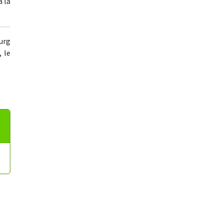
à la
urg
 le