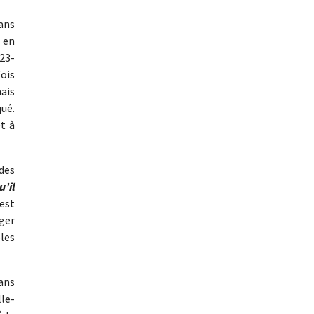
dans
 en
23-
fois
ais
ué.
et à
des
u’il
’est
ger
les
ans
lle-