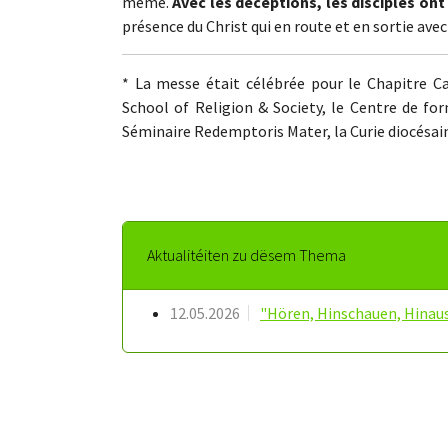
même.
Avec les déceptions, les disciples on
présence du Christ qui en route et en sortie avec
* La messe était célébrée pour le Chapitre Ca
School of Religion & Society, le Centre de fo
Séminaire Redemptoris Mater, la Curie diocésaine
Aktualitéiten zu dësem Thema
12.05.2026
"Hören, Hinschauen, Hina