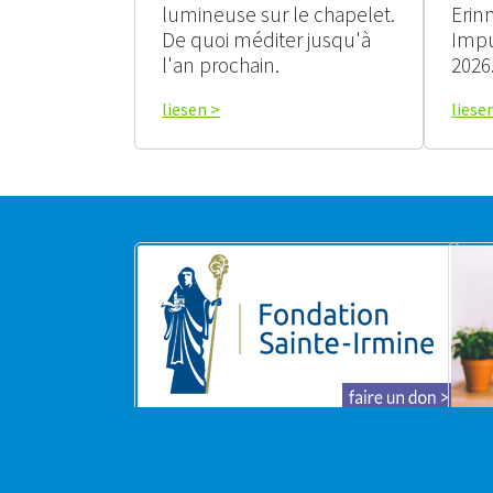
lumineuse sur le chapelet.
Erin
De quoi méditer jusqu'à
Impu
l'an prochain.
2026
liesen >
liese