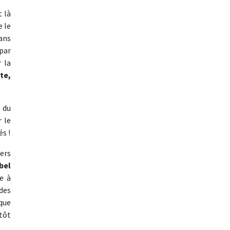
t là
e le
ans
 par
 la
te,
t du
r le
s !
vers
bel
e à
des
êque
ntôt