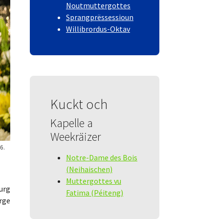
Noutmuttergottes
Sprangprëssessioun
Willibrordus-Oktav
Kuckt och
Kapelle a
Weekräizer
6.
Notre-Dame des Bois
(Neihaischen)
Muttergottes vu
ourg
Fatima (Péiteng)
erge