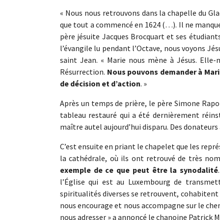
« Nous nous retrouvons dans la chapelle du Glaci
que tout a commencé en 1624 (…). Il ne manque qu’
père jésuite Jacques Brocquart et ses étudiant
l’évangile lu pendant l’Octave, nous voyons Jésu
saint Jean. « Marie nous mène à Jésus. Elle-m
Résurrection.
Nous pouvons demander à Marie
de décision et d’action
. »
Après un temps de prière, le père Simone Rapon
tableau restauré qui a été dernièrement réinst
maître autel aujourd’hui disparu. Des donateurs 
C’est ensuite en priant le chapelet que les repr
la cathédrale, où ils ont retrouvé de très no
exemple de ce que peut être la synodalité
l’Église qui est au Luxembourg de transmett
spiritualités diverses se retrouvent, cohabitent
nous encourage et nous accompagne sur le chemin
nous adresser » a annoncé le chanoine Patrick M