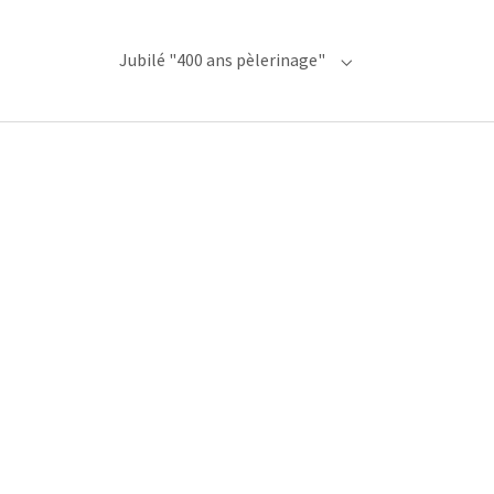
Jubilé "400 ans pèlerinage"
Submenu for "Jubilé