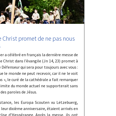
e Christ promet de ne pas nous
s
r a célébré en français la dernière messe de
le Christ dans l’évangile (Jn 14, 23) promet à
e Défenseur qui sera pour toujours avec vous :
que le monde ne peut recevoir, car il ne le voit
s », le curé de la cathédrale a fait remarquer
 limite du monde actuel ne supporterait sans
 des paroles de Jésus.
stance, les Europa Scouten vu Lëtzebuerg,
 leur dixième anniversaire, étaient arrivés en
glise d’Hespérange. Après la messe, ils ont