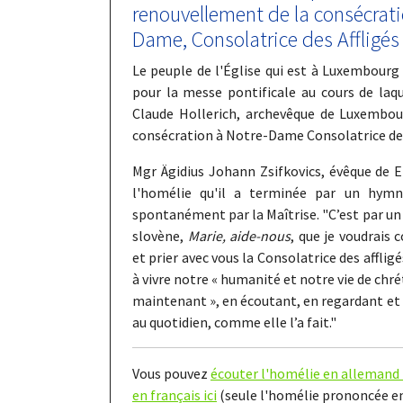
renouvellement de la consécrati
Dame, Consolatrice des Affligés
Le peuple de l'Église qui est à Luxembour
pour la messe pontificale au cours de laqu
Claude Hollerich, archevêque de Luxembou
consécration à Notre-Dame Consolatrice des
Mgr Ägidius Johann Zsifkovics, évêque de 
l'homélie qu'il a terminée par un hymne
spontanément par la Maîtrise. "C’est par un
slovène,
Marie, aide-nous
, que je voudrais 
et prier avec vous la Consolatrice des affligé
à vivre notre « humanité et notre vie de chrét
maintenant », en écoutant, en regardant et 
au quotidien, comme elle l’a fait."
Vous pouvez
écouter l'homélie en allemand 
en français ici
(seule l'homélie prononcée en