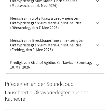
Oktavpriedegt vum Marie-Christine Ries
(Mëttwoch, den 6. Mee 2026)
Mënsch sinn trotz Kräiz a Leed – néngten
Oktavpriedegten vum Marie-Christine Ries
(Dënschdeg, den 7. Mee 2026)
Mënsch sinn: BrëckbauerInne sinn – zéngten
Oktavpriedegten vum Marie-Christine Ries
(Freideg, den 9. Mee 2026)
Predigt von Bischof Ägidius Zsifkovics – Sonntag,
10. Mai 2026
Priedegten an der Soundcloud
Lauschtert d'Oktavpriedegten aus der
Kathedral