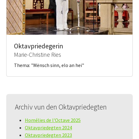
Oktavpriedegerin
Marie-Christine Ries
Thema: "Mënsch sinn, elo an hei"
Archiv vun den Oktavpriedegten
Homélies de l'Octave 2025
Oktavpriedegten 2024
Oktavpriedegten 2023