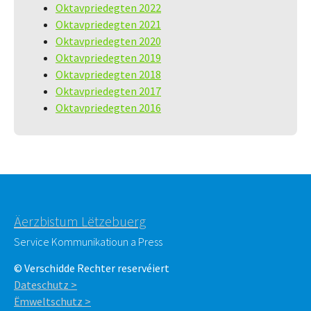
Oktavpriedegten 2022
Oktavpriedegten 2021
Oktavpriedegten 2020
Oktavpriedegten 2019
Oktavpriedegten 2018
Oktavpriedegten 2017
Oktavpriedegten 2016
Äerzbistum Lëtzebuerg
Service Kommunikatioun a Press
© Verschidde Rechter reservéiert
Dateschutz >
Ëmweltschutz >