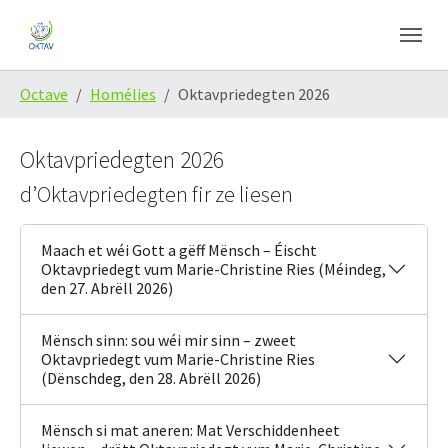
Skip to main content
Skip to page footer
You are here:
Octave
Homélies
Oktavpriedegten 2026
Oktavpriedegten 2026
d’Oktavpriedegten fir ze liesen
Maach et wéi Gott a gëff Mënsch – Éischt
Oktavpriedegt vum Marie-Christine Ries (Méindeg,
den 27. Abrëll 2026)
Mënsch sinn: sou wéi mir sinn – zweet
Oktavpriedegt vum Marie-Christine Ries
(Dënschdeg, den 28. Abrëll 2026)
Mënsch si mat aneren: Mat Verschiddenheet