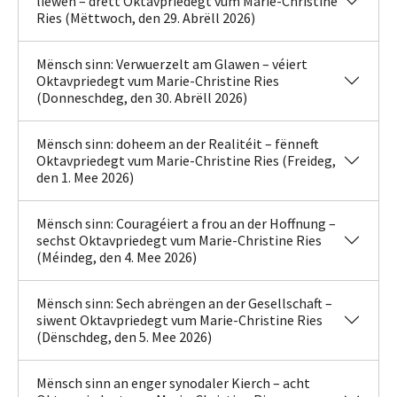
liewen – drëtt Oktavpriedegt vum Marie-Christine
Ries (Mëttwoch, den 29. Abrëll 2026)
Mënsch sinn: Verwuerzelt am Glawen – véiert
Oktavpriedegt vum Marie-Christine Ries
(Donneschdeg, den 30. Abrëll 2026)
Mënsch sinn: doheem an der Realitéit – fënneft
Oktavpriedegt vum Marie-Christine Ries (Freideg,
den 1. Mee 2026)
Mënsch sinn: Couragéiert a frou an der Hoffnung –
sechst Oktavpriedegt vum Marie-Christine Ries
(Méindeg, den 4. Mee 2026)
Mënsch sinn: Sech abrëngen an der Gesellschaft –
siwent Oktavpriedegt vum Marie-Christine Ries
(Dënschdeg, den 5. Mee 2026)
Mënsch sinn an enger synodaler Kierch – acht