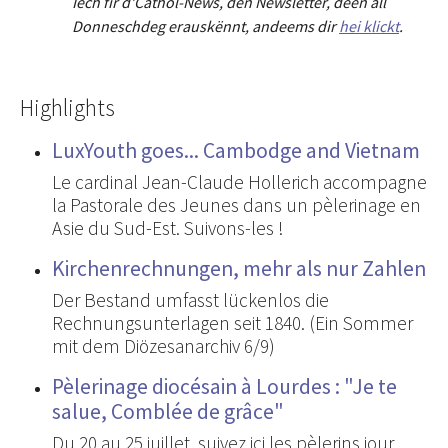
Iech fir d'Cathol-News, den Newsletter
,
deen all
Donneschdeg erauskënnt, andeems dir
hei klickt
.
Highlights
LuxYouth goes... Cambodge and Vietnam
Le cardinal Jean-Claude Hollerich accompagne
la Pastorale des Jeunes dans un pèlerinage en
Asie du Sud-Est. Suivons-les !
Kirchenrechnungen, mehr als nur Zahlen
Der Bestand umfasst lückenlos die
Rechnungsunterlagen seit 1840. (Ein Sommer
mit dem Diözesanarchiv 6/9)
Pèlerinage diocésain à Lourdes : "Je te
salue, Comblée de grâce"
Du 20 au 25 juillet, suivez ici les pèlerins jour