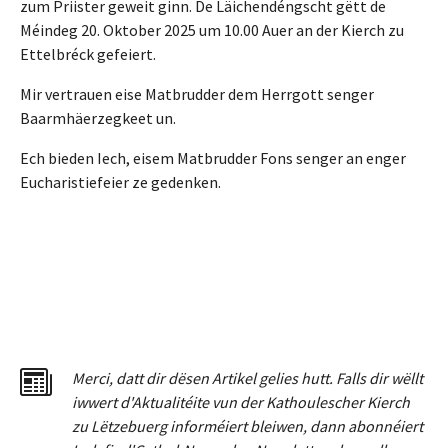
zum Priister geweit ginn. De Läichendéngscht gëtt de
Méindeg 20. Oktober 2025 um 10.00 Auer an der Kierch zu
Ettelbréck gefeiert.
Mir vertrauen eise Matbrudder dem Herrgott senger
Baarmhäerzegkeet un.
Ech bieden Iech, eisem Matbrudder Fons senger an enger
Eucharistiefeier ze gedenken.
Merci
,
dat
t
dir dësen Artikel gelies hu
tt
. Falls dir wëllt
iwwert d'Aktualitéit
e
vun der Kathoulescher Kierch
zu Lëtzebuerg informéiert bleiwen, dann abonnéiert