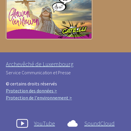
Archevêché de Luxembourg
Service Communication et Presse
© certains droits réservés
Protection des données >
Protection de l'environnement >
YouTube
SoundCloud