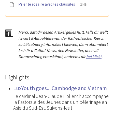
Prier le rosaire avec les clausules
2 MB
Merci
,
dat
t
dir dësen Artikel gelies hu
tt
. Falls dir wëllt
iwwert d'Aktualitéit
e
vun der Kathoulescher Kierch
zu Lëtzebuerg informéiert bleiwen, dann abonnéiert
Iech fir d'Cathol-News, den Newsletter
,
deen all
Donneschdeg erauskënnt, andeems dir
hei klickt
.
Highlights
LuxYouth goes... Cambodge and Vietnam
Le cardinal Jean-Claude Hollerich accompagne
la Pastorale des Jeunes dans un pèlerinage en
Asie du Sud-Est. Suivons-les !