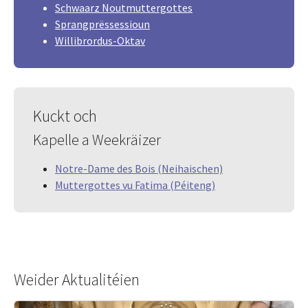
Schwaarz Noutmuttergottes
Sprangprëssessioun
Willibrordus-Oktav
Kuckt och
Kapelle a Weekräizer
Notre-Dame des Bois (Neihaischen)
Muttergottes vu Fatima (Péiteng)
Weider Aktualitéien