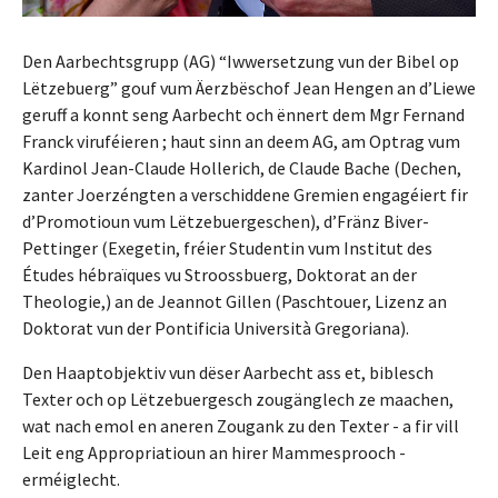
Den Aarbechtsgrupp (AG) “Iwwersetzung vun der Bibel op
Lëtzebuerg” gouf vum Äerzbëschof Jean Hengen an d’Liewe
geruff a konnt seng Aarbecht och ënnert dem Mgr Fernand
Franck viruféieren ; haut sinn an deem AG, am Optrag vum
Kardinol Jean-Claude Hollerich, de Claude Bache (Dechen,
zanter Joerzéngten a verschiddene Gremien engagéiert fir
d’Promotioun vum Lëtzebuergeschen), d’Fränz Biver-
Pettinger (Exegetin, fréier Studentin vum Institut des
Études hébraïques vu Stroossbuerg, Doktorat an der
Theologie,) an de Jeannot Gillen (Paschtouer, Lizenz an
Doktorat vun der Pontificia Università Gregoriana).
Den Haaptobjektiv vun dëser Aarbecht ass et, biblesch
Texter och op Lëtzebuergesch zougänglech ze maachen,
wat nach emol en aneren Zougank zu den Texter - a fir vill
Leit eng Appropriatioun an hirer Mammesprooch -
erméiglecht.