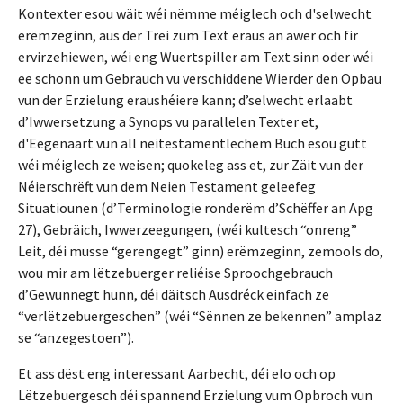
Kontexter esou wäit wéi nëmme méiglech och d'selwecht
erëmzeginn, aus der Trei zum Text eraus an awer och fir
ervirzehiewen, wéi eng Wuertspiller am Text sinn oder wéi
ee schonn um Gebrauch vu verschiddene Wierder den Opbau
vun der Erzielung eraushéiere kann; d’selwecht erlaabt
d’Iwwersetzung a Synops vu parallelen Texter et,
d'Eegenaart vun all neitestamentlechem Buch esou gutt
wéi méiglech ze weisen; quokeleg ass et, zur Zäit vun der
Néierschrëft vun dem Neien Testament geleefeg
Situatiounen (d’Terminologie ronderëm d’Schëffer an Apg
27), Gebräich, Iwwerzeegungen, (wéi kultesch “onreng”
Leit, déi musse “gerengegt” ginn) erëmzeginn, zemools do,
wou mir am lëtzebuerger reliéise Sproochgebrauch
d’Gewunnegt hunn, déi däitsch Ausdréck einfach ze
“verlëtzebuergeschen” (wéi “Sënnen ze bekennen” amplaz
se “anzegestoen”).
Et ass dëst eng interessant Aarbecht, déi elo och op
Lëtzebuergesch déi spannend Erzielung vum Opbroch vun