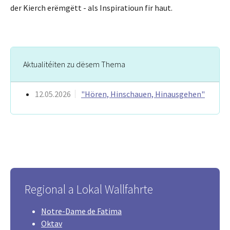
der Kierch erëmgëtt - als Inspiratioun fir haut.
Aktualitéiten zu dësem Thema
12.05.2026
"Hören, Hinschauen, Hinausgehen"
Regional a Lokal Wallfahrte
Notre-Dame de Fatima
Oktav