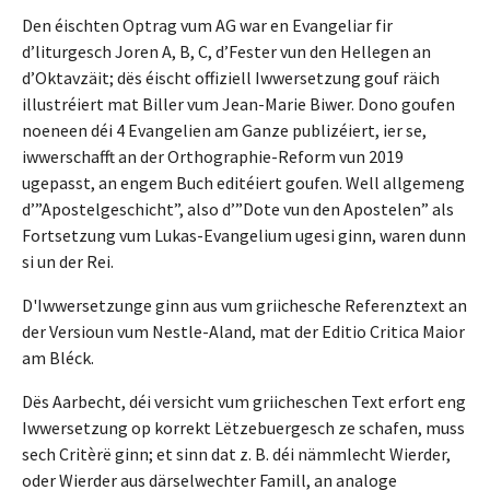
Den éischten Optrag vum AG war en Evangeliar fir
d’liturgesch Joren A, B, C, d’Fester vun den Hellegen an
d’Oktavzäit; dës éischt offiziell Iwwersetzung gouf räich
illustréiert mat Biller vum Jean-Marie Biwer. Dono goufen
noeneen déi 4 Evangelien am Ganze publizéiert, ier se,
iwwerschafft an der Orthographie-Reform vun 2019
ugepasst, an engem Buch editéiert goufen. Well allgemeng
d’”Apostelgeschicht”, also d’”Dote vun den Apostelen” als
Fortsetzung vum Lukas-Evangelium ugesi ginn, waren dunn
si un der Rei.
D'Iwwersetzunge ginn aus vum griichesche Referenztext an
der Versioun vum Nestle-Aland, mat der Editio Critica Maior
am Bléck.
Dës Aarbecht, déi versicht vum griicheschen Text erfort eng
Iwwersetzung op korrekt Lëtzebuergesch ze schafen, muss
sech Critèrë ginn; et sinn dat z. B. déi nämmlecht Wierder,
oder Wierder aus därselwechter Famill, an analoge