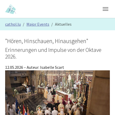
Skip to main content
Skip to page footer
You are here:
cathol.lu
Major Events
Aktuelles
"Hören, Hinschauen, Hinausgehen"
Erinnerungen und Impulse von der Oktave
2026.
12.05.2026
– Auteur:
Isabelle Scart