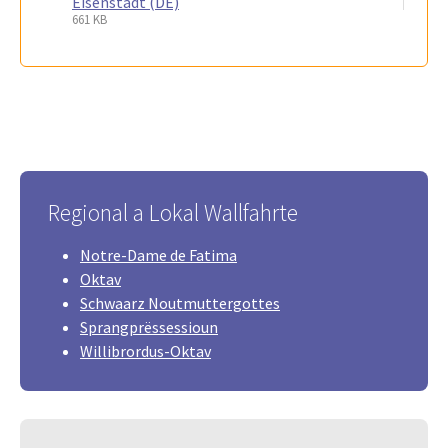
Eisenstadt (DE)
661 KB
Regional a Lokal Wallfahrte
Notre-Dame de Fatima
Oktav
Schwaarz Noutmuttergottes
Sprangprëssessioun
Willibrordus-Oktav