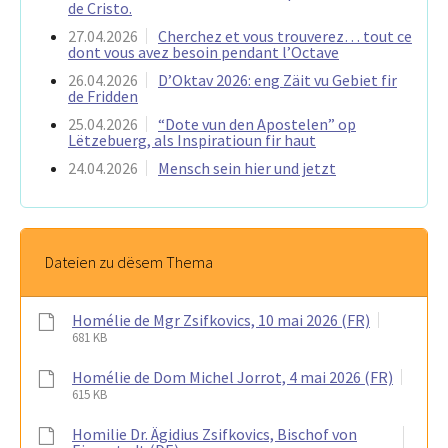
de Cristo.
27.04.2026
Cherchez et vous trouverez… tout ce
dont vous avez besoin pendant l’Octave
26.04.2026
D’Oktav 2026: eng Zäit vu Gebiet fir
de Fridden
25.04.2026
“Dote vun den Apostelen” op
Lëtzebuerg, als Inspiratioun fir haut
24.04.2026
Mensch sein hier und jetzt
Dateien zu dësem Thema
Homélie de Mgr Zsifkovics, 10 mai 2026 (FR)
681 KB
Homélie de Dom Michel Jorrot, 4 mai 2026 (FR)
615 KB
Homilie Dr. Ägidius Zsifkovics, Bischof von