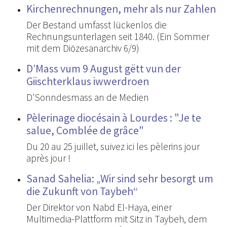
Kirchenrechnungen, mehr als nur Zahlen
Der Bestand umfasst lückenlos die
Rechnungsunterlagen seit 1840. (Ein Sommer
mit dem Diözesanarchiv 6/9)
D’Mass vum 9 August gëtt vun der
Giischterklaus iwwerdroen
D'Sonndesmass an de Medien
Pèlerinage diocésain à Lourdes : "Je te
salue, Comblée de grâce"
Du 20 au 25 juillet, suivez ici les pèlerins jour
après jour !
Sanad Sahelia: „Wir sind sehr besorgt um
die Zukunft von Taybeh“
Der Direktor von Nabd El-Haya, einer
Multimedia-Plattform mit Sitz in Taybeh, dem