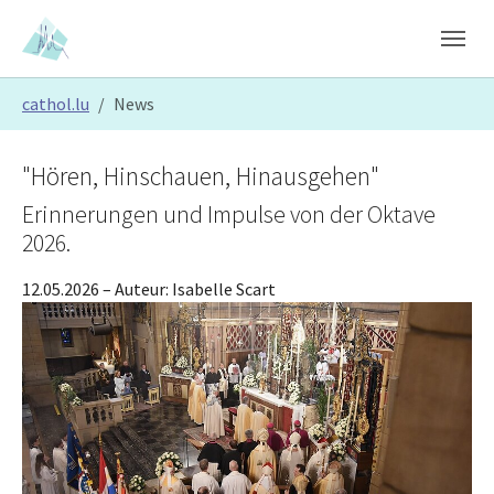
Skip to main content
Skip to page footer
You are here:
cathol.lu
News
"Hören, Hinschauen, Hinausgehen"
Erinnerungen und Impulse von der Oktave
2026.
12.05.2026
– Auteur:
Isabelle Scart