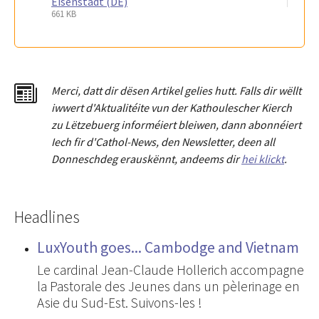
Eisenstadt (DE)
661 KB
Merci
,
dat
t
dir dësen Artikel gelies hu
tt
. Falls dir wëllt
iwwert d'Aktualitéit
e
vun der Kathoulescher Kierch
zu Lëtzebuerg informéiert bleiwen, dann abonnéiert
Iech fir d'Cathol-News, den Newsletter
,
deen all
Donneschdeg erauskënnt, andeems dir
hei klickt
.
Headlines
LuxYouth goes... Cambodge and Vietnam
Le cardinal Jean-Claude Hollerich accompagne
la Pastorale des Jeunes dans un pèlerinage en
Asie du Sud-Est. Suivons-les !