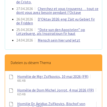
de Cristo.
27.04.2026
Cherchez et vous trouverez… tout ce
dont vous avez besoin pendant l’Octave
26.04.2026
D’Oktav 2026: eng Zäit vu Gebiet fir
de Fridden
25.04.2026
“Dote vun den Apostelen” op
Lëtzebuerg, als Inspiratioun fir haut
24.04.2026
Mensch sein hier und jetzt
Dateien zu dësem Thema
Homélie de Mgr Zsifkovics, 10 mai 2026 (FR)
681 KB
Homélie de Dom Michel Jorrot, 4 mai 2026 (FR)
615 KB
Homilie Dr. Ägidius Zsifkovics, Bischof von