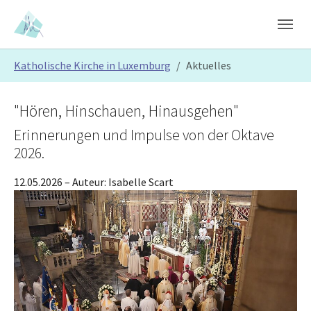
Skip to main content
Skip to page footer
You are here:
Katholische Kirche in Luxemburg
Aktuelles
"Hören, Hinschauen, Hinausgehen"
Erinnerungen und Impulse von der Oktave
2026.
12.05.2026
– Auteur:
Isabelle Scart