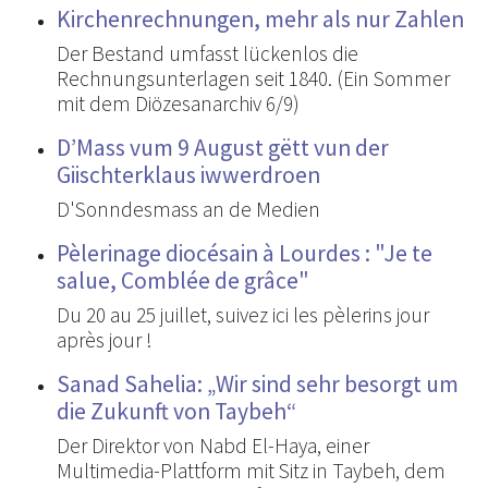
Kirchenrechnungen, mehr als nur Zahlen
Der Bestand umfasst lückenlos die
Rechnungsunterlagen seit 1840. (Ein Sommer
mit dem Diözesanarchiv 6/9)
D’Mass vum 9 August gëtt vun der
Giischterklaus iwwerdroen
D'Sonndesmass an de Medien
Pèlerinage diocésain à Lourdes : "Je te
salue, Comblée de grâce"
Du 20 au 25 juillet, suivez ici les pèlerins jour
après jour !
Sanad Sahelia: „Wir sind sehr besorgt um
die Zukunft von Taybeh“
Der Direktor von Nabd El-Haya, einer
Multimedia-Plattform mit Sitz in Taybeh, dem