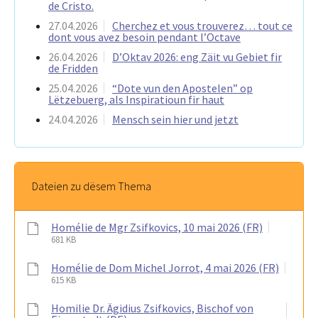
de Cristo.
27.04.2026
Cherchez et vous trouverez… tout ce
dont vous avez besoin pendant l’Octave
26.04.2026
D’Oktav 2026: eng Zäit vu Gebiet fir
de Fridden
25.04.2026
“Dote vun den Apostelen” op
Lëtzebuerg, als Inspiratioun fir haut
24.04.2026
Mensch sein hier und jetzt
Dateien zu dësem Thema
Homélie de Mgr Zsifkovics, 10 mai 2026 (FR)
681 KB
Homélie de Dom Michel Jorrot, 4 mai 2026 (FR)
615 KB
Homilie Dr. Ägidius Zsifkovics, Bischof von