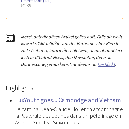
Eisenstadt (DE)
661 KB
Merci
,
dat
t
dir dësen Artikel gelies hu
tt
. Falls dir wëllt
iwwert d'Aktualitéit
e
vun der Kathoulescher Kierch
zu Lëtzebuerg informéiert bleiwen, dann abonnéiert
Iech fir d'Cathol-News, den Newsletter
,
deen all
Donneschdeg erauskënnt, andeems dir
hei klickt
.
Highlights
LuxYouth goes... Cambodge and Vietnam
Le cardinal Jean-Claude Hollerich accompagne
la Pastorale des Jeunes dans un pèlerinage en
Asie du Sud-Est. Suivons-les !