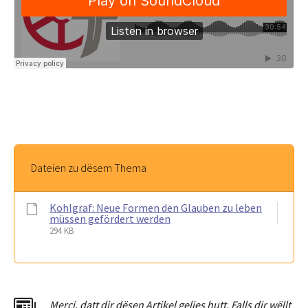
Dateien zu dësem Thema
Kohlgraf: Neue Formen den Glauben zu leben
müssen gefördert werden
294 KB
Merci
,
dat
t
dir dësen Artikel gelies hu
tt
. Falls dir wëllt