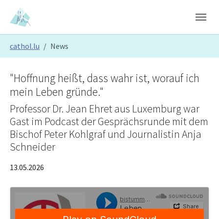
Skip to main content
Skip to page footer
You are here:
cathol.lu
News
"Hoffnung heißt, dass wahr ist, worauf ich
mein Leben gründe."
Professor Dr. Jean Ehret aus Luxemburg war
Gast im Podcast der Gesprächsrunde mit dem
Bischof Peter Kohlgraf und Journalistin Anja
Schneider
13.05.2026