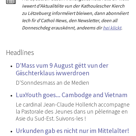
iwwert d'Aktualitéit
e
vun der Kathoulescher Kierch
zu Lëtzebuerg informéiert bleiwen, dann abonnéiert
Iech fir d'Cathol-News, den Newsletter
,
deen all
Donneschdeg erauskënnt, andeems dir
hei klickt
.
Headlines
D’Mass vum 9 August gëtt vun der
Giischterklaus iwwerdroen
D'Sonndesmass an de Medien
LuxYouth goes... Cambodge and Vietnam
Le cardinal Jean-Claude Hollerich accompagne
la Pastorale des Jeunes dans un pèlerinage en
Asie du Sud-Est. Suivons-les !
Urkunden gab es nicht nur im Mittelalter!