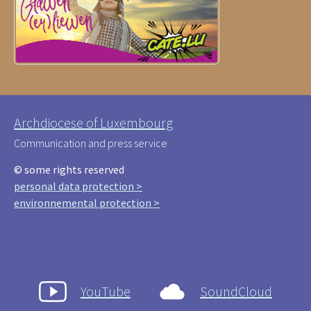
Archdiocese of Luxembourg
Communication and press service
© some rights reserved
personal data protection >
environnemental protection >
YouTube
SoundCloud