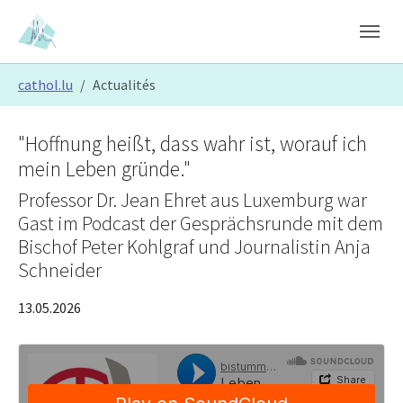
Skip to main content
Skip to page footer
You are here:
cathol.lu
Actualités
"Hoffnung heißt, dass wahr ist, worauf ich
mein Leben gründe."
Professor Dr. Jean Ehret aus Luxemburg war
Gast im Podcast der Gesprächsrunde mit dem
Bischof Peter Kohlgraf und Journalistin Anja
Schneider
13.05.2026