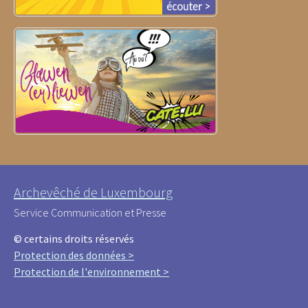
Archevêché de Luxembourg
Service Communication et Presse
© certains droits réservés
Protection des données >
Protection de l'environnement >