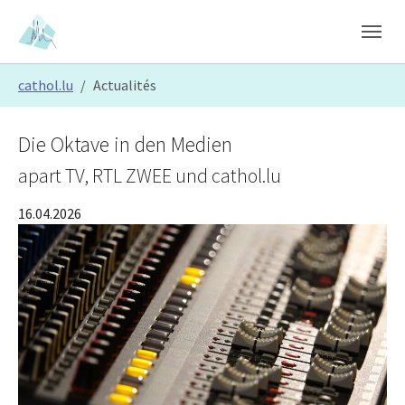
Skip to main content
Skip to page footer
You are here:
cathol.lu
Actualités
Die Oktave in den Medien
apart TV, RTL ZWEE und cathol.lu
16.04.2026