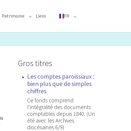
Patrimoine
Liens
FR
bmenu for "Événements phares"
Submenu for "Patrimoine"
Submenu for "FR"
Gros titres
Les comptes paroissiaux :
bien plus que de simples
chiffres
Ce fonds comprend
l'intégralité des documents
comptables depuis 1840. (Un
is
été avec les Archives
r
diocésaines 6/9)