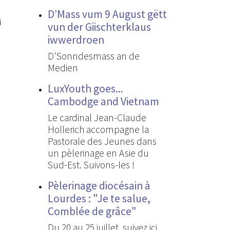
D’Mass vum 9 August gëtt
i
vun der Giischterklaus
iwwerdroen
D'Sonndesmass an de
Medien
LuxYouth goes...
Cambodge and Vietnam
Le cardinal Jean-Claude
Hollerich accompagne la
Pastorale des Jeunes dans
un pèlerinage en Asie du
Sud-Est. Suivons-les !
Pèlerinage diocésain à
Lourdes : "Je te salue,
Comblée de grâce"
Du 20 au 25 juillet, suivez ici