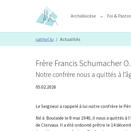
Skip to main content
Skip to page footer
Archidiocèse
Foi & Pasto
Submenu for "A
You are here:
cathol.lu
Actualités
Frère Francis Schumacher O.S.
Notre confrère nous a quittés à l’â
05.02.2026
Le Seigneur a rappelé à lui notre confrère le Pè
Né à Boulaide le 8 mai 1940, il nous a quittés à 
de Clervaux. Il a été ordonné prêtre le 14 décem