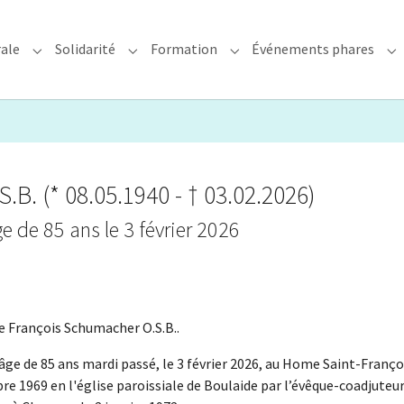
rale
Solidarité
Formation
Événements phares
rchidiocèse"
Submenu for "Foi & Pastorale"
Submenu for "Solidarité"
Submenu for "Formation"
Su
B. (* 08.05.1940 - † 03.02.2026)
ge de 85 ans le 3 février 2026
re François Schumacher O.S.B..
l’âge de 85 ans mardi passé, le 3 février 2026, au Home Saint-Franço
bre 1969 en l'église paroissiale de Boulaide par l’évêque-coadjuteu