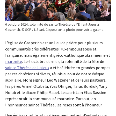
6 octobre 2024, solennité de sainte Thérèse de l'Enfant-Jésus à
Gasperich. © SCP / I. Scart. Cliquez sur la photo pour voir la galerie.
L’église de Gasperich est un lieu de prière pour plusieurs
communautés très différentes : luxembourgeoise et
française, mais également gréco-catholique ukrainienne et
maronite
. Le 6 octobre dernier, la solennité de la fête de
sainte Thérèse de Lisieux
a été célébrée en grandes pompes
par ces chrétiens si divers, réunis autour de notre évêque
auxiliaire, Monseigneur Leo Wagener et de leurs pasteurs,
les pères Armel Otabela, Yves Olinger, Taras Bordiuk, Yuriy
Holub et le diacre Philip Mauel. Le sacristain Elias Sassine
représentait la communauté maronite. Partout, en
l'honneur de sainte Thérèse, les roses sont à l'honneur.
Une église comble, et pratiquement autant d’enfants que