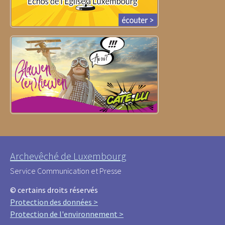
Archevêché de Luxembourg
Service Communication et Presse
© certains droits réservés
Protection des données >
Protection de l'environnement >