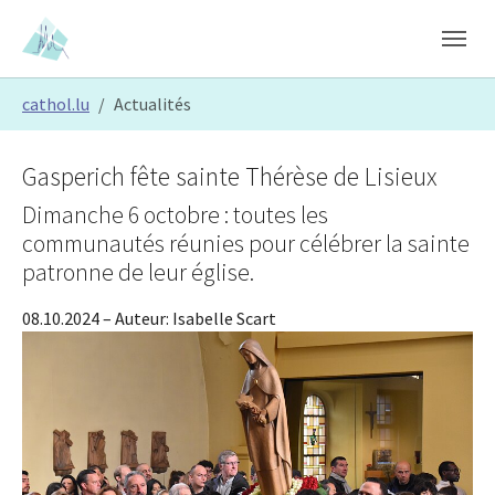
Skip to main content
Skip to page footer
You are here:
cathol.lu
Actualités
Gasperich fête sainte Thérèse de Lisieux
Dimanche 6 octobre : toutes les
communautés réunies pour célébrer la sainte
patronne de leur église.
08.10.2024
– Auteur:
Isabelle Scart