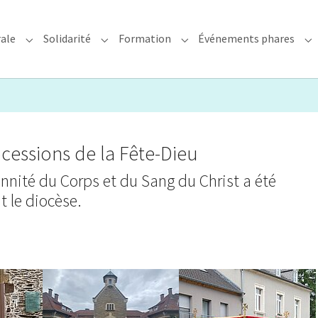
rale
Solidarité
Formation
Événements phares
rchidiocèse"
Submenu for "Foi & Pastorale"
Submenu for "Solidarité"
Submenu for "Formation"
Su
cessions de la Fête-Dieu
ennité du Corps et du Sang du Christ a été
t le diocèse.