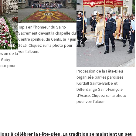
Tapis en l'honneur du Saint-
Sacrement devant la chapelle du
Centre spirituel du Cents, le 7 juin
2026. Cliquez sur la photo pour
voir l'album.
ssion de la
© Gaby
hoto pour
Procession de la Fête-Dieu
organisée par les paroisses
Kordall Sainte-Barbe et
Differdange Saint-François-
d’Assise. Cliquez sur la photo
pour voir l'album.
ons à célébrer la Fête-Dieu. La tradition se maintient un peu