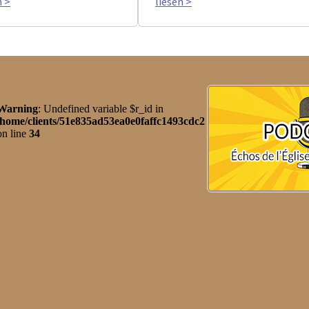
n >
liesen >