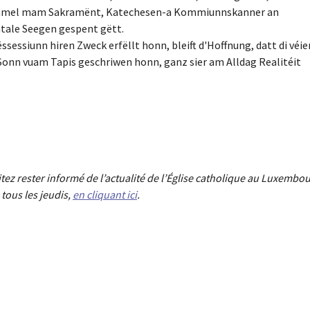
immel mam Sakramënt, Katechesen-a Kommiunnskanner an
tale Seegen gespent gëtt.
essiunn hiren Zweck erfëllt honn, bleift d'Hoffnung, datt di véie
onn vuam Tapis geschriwen honn, ganz sier am Alldag Realitéit
aitez rester informé de l’actualité de l’Église catholique au Luxembou
tous les jeudis,
en cliquant ici
.