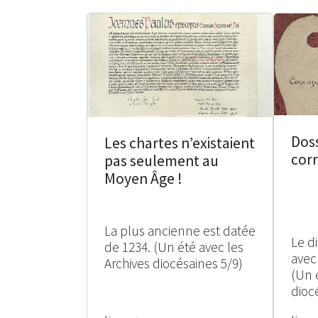
Doss
Les chartes n’existaient
cor
pas seulement au
Moyen Âge !
La plus ancienne est datée
Le d
de 1234. (Un été avec les
avec
Archives diocésaines 5/9)
(Un 
dioc