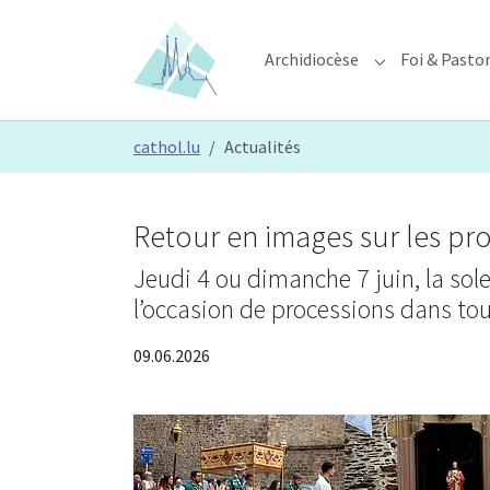
Skip to main content
Skip to page footer
Archidiocèse
Foi & Pasto
Submenu for "A
You are here:
cathol.lu
Actualités
Retour en images sur les pro
Jeudi 4 ou dimanche 7 juin, la sol
l’occasion de processions dans tou
09.06.2026