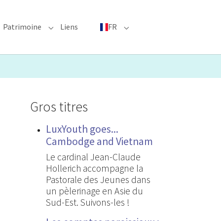
Patrimoine
Liens
FR
bmenu for "Événements phares"
Submenu for "Patrimoine"
Submenu for "FR"
Gros titres
LuxYouth goes...
Cambodge and Vietnam
Le cardinal Jean-Claude
Hollerich accompagne la
Pastorale des Jeunes dans
un pèlerinage en Asie du
Sud-Est. Suivons-les !