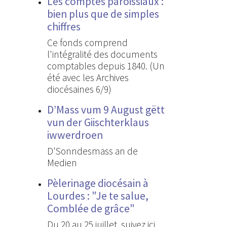
Les comptes paroissiaux :
bien plus que de simples
chiffres
Ce fonds comprend
l'intégralité des documents
comptables depuis 1840. (Un
été avec les Archives
diocésaines 6/9)
D’Mass vum 9 August gëtt
vun der Giischterklaus
iwwerdroen
D'Sonndesmass an de
Medien
Pèlerinage diocésain à
Lourdes : "Je te salue,
Comblée de grâce"
Du 20 au 25 juillet, suivez ici