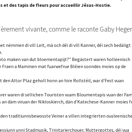
 et des tapis de fleurs pour accueillir Jésus-Hostie.
ulièrement vivante, comme le raconte Gaby Heger
t nëmmen di vill Leit, mä och déi di vill Kanner, déi sech bedäligt
.
 foto maken van dut bloementapijt?" Begästert waren holleenisch
er Fraen a Mammen mat fuarwefrue Bléien sonndes moies op de
 den Altor Plaz geholl honn an hire Rollstéil, war d'Fest vuan
arer waren di sëllichen Touristen vuam Bloumentapis vuan der Fam
n däm viruan der Nikloskierch, dän d'Katechese-Kanner moies fr
n den traditiunnsbewosste Veiner a villen integrierten ousleenisch
siunn unni Stadmusik, Trinitarierchouer, Muttergottes, déi vua