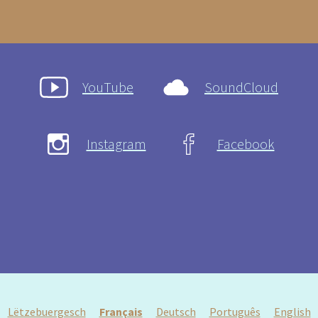
YouTube
SoundCloud
Instagram
Facebook
Lëtzebuergesch
Français
Deutsch
Português
English