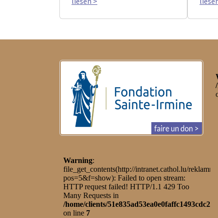
liesen >
liese