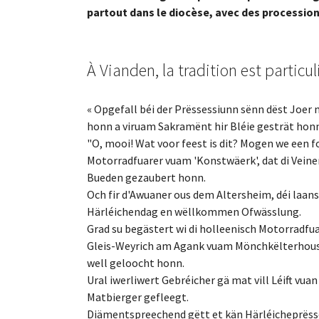
partout dans le diocèse, avec des processions
À Vianden, la tradition est partic
« Opgefall béi der Prëssessiunn sënn dëst Joer ne
honn a viruam Sakramënt hir Bléie gesträt honn
"O, mooi! Wat voor feest is dit? Mogen we een
Motorradfuarer vuam 'Konstwäerk', dat di Vein
Bueden gezaubert honn.
Och fir d'Awuaner ous dem Altersheim, déi laanst
Härléichendag en wëllkommen Ofwässlung.
Grad su begästert wi di holleenisch Motorradfu
Gleis-Weyrich am Agank vuam Mönchkëlterhous a
well geloocht honn.
Ural iwerliwert Gebréicher gä mat vill Léift vua
Matbierger gefleegt.
Diämentspreechend gëtt et kän Härléicheprësses