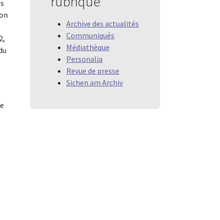
rubrique
es
ion
Archive des actualités
Communiqués
2,
Médiathèque
du
Personalia
Revue de presse
Sichen am Archiv
ue