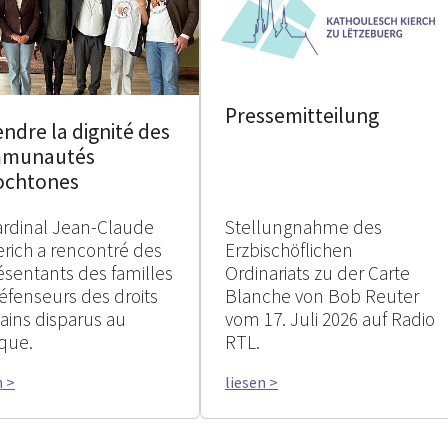
Pressemitteilung
ndre la dignité des
munautés
ochtones
ardinal Jean-Claude
Stellungnahme des
erich a rencontré des
Erzbischöflichen
ésentants des familles
Ordinariats zu der Carte
éfenseurs des droits
Blanche von Bob Reuter
ins disparus au
vom 17. Juli 2026 auf Radio
que.
RTL.
n >
liesen >