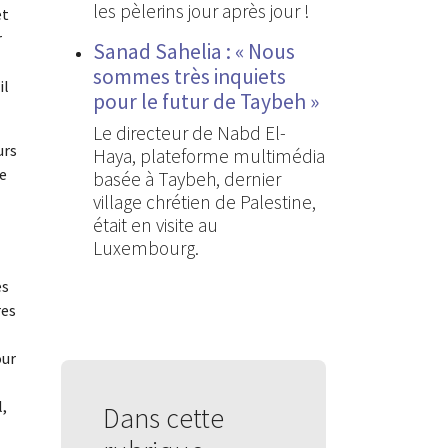
les pèlerins jour après jour !
et
r
Sanad Sahelia : « Nous
sommes très inquiets
il
pour le futur de Taybeh »
Le directeur de Nabd El-
urs
Haya, plateforme multimédia
te
basée à Taybeh, dernier
village chrétien de Palestine,
était en visite au
Luxembourg.
es
res
our
l,
Dans cette