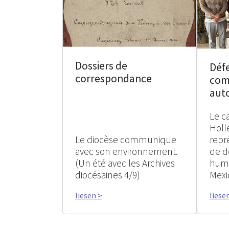
Dossiers de
Défe
correspondance
com
aut
Le c
Holl
Le diocèse communique
repr
avec son environnement.
de d
(Un été avec les Archives
huma
diocésaines 4/9)
Mexi
liesen >
liese