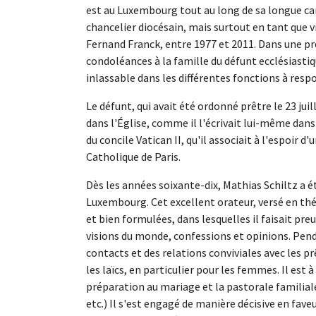
est au Luxembourg tout au long de sa longue carri
chancelier diocésain, mais surtout en tant que 
Fernand Franck, entre 1977 et 2011. Dans une pr
condoléances à la famille du défunt ecclésiasti
inlassable dans les différentes fonctions à respo
Le défunt, qui avait été ordonné prêtre le 23 j
dans l'Église, comme il l'écrivait lui-même dans
du concile Vatican II, qu'il associait à l'espoir d
Catholique de Paris.
Dès les années soixante-dix, Mathias Schiltz a 
Luxembourg. Cet excellent orateur, versé en thé
et bien formulées, dans lesquelles il faisait pr
visions du monde, confessions et opinions. Pend
contacts et des relations conviviales avec les p
les laïcs, en particulier pour les femmes. Il est 
préparation au mariage et la pastorale familiale
etc.) Il s'est engagé de manière décisive en fave