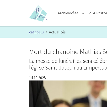
Skip to main content
Skip to page footer
Archidiocèse
Foi & Pasto
Submenu for "A
You are here:
cathol.lu
Actualités
Mort du chanoine Mathias Sc
La messe de funérailles sera célé
l’église Saint-Joseph au Limpertsb
14.10.2025