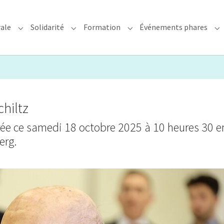
rale
Solidarité
Formation
Événements phares
rchidiocèse"
Submenu for "Foi & Pastorale"
Submenu for "Solidarité"
Submenu for "Formation"
Su
hiltz
brée ce samedi 18 octobre 2025 à 10 heures 30 e
erg.