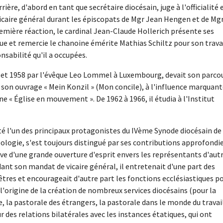
ère, d'abord en tant que secrétaire diocésain, juge à l'officialité 
vicaire général durant les épiscopats de Mgr Jean Hengen et de Mg
emière réaction, le cardinal Jean-Claude Hollerich présente ses
que et remercie le chanoine émérite Mathias Schiltz pour son trava
nsabilité qu'il a occupées.
uillet 1958 par l'évêque Leo Lommel à Luxembourg, devait son parco
 son ouvrage « Mein Konzil » (Mon concile), à l'influence marquan
'une « Église en mouvement ». De 1962 à 1966, il étudia à l'Institut
été l'un des principaux protagonistes du IVème Synode diocésain de
ologie, s'est toujours distingué par ses contributions approfondi
euve d'une grande ouverture d'esprit envers les représentants d'aut
ant son mandat de vicaire général, il entretenait d'une part des
rêtres et encourageait d'autre part les fonctions ecclésiastiques p
à l'origine de la création de nombreux services diocésains (pour la
, la pastorale des étrangers, la pastorale dans le monde du travai
ur des relations bilatérales avec les instances étatiques, qui ont