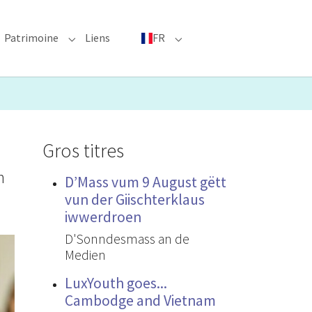
Patrimoine
Liens
FR
bmenu for "Événements phares"
Submenu for "Patrimoine"
Submenu for "FR"
Gros titres
n
D’Mass vum 9 August gëtt
vun der Giischterklaus
iwwerdroen
D'Sonndesmass an de
Medien
LuxYouth goes...
Cambodge and Vietnam