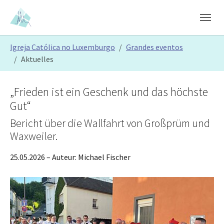
Skip to main content
Skip to page footer
You are here:
Igreja Católica no Luxemburgo
Grandes eventos
Aktuelles
„Frieden ist ein Geschenk und das höchste
Gut“
Bericht über die Wallfahrt von Großprüm und
Waxweiler.
25.05.2026
– Auteur:
Michael Fischer