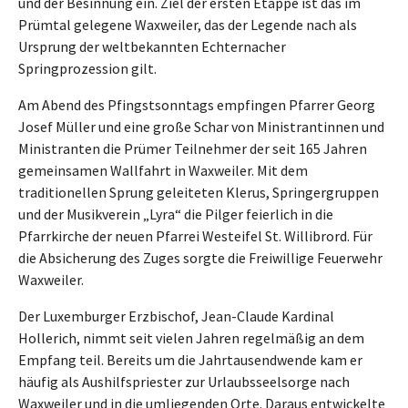
und der Besinnung ein. Ziel der ersten Etappe ist das im
Prümtal gelegene Waxweiler, das der Legende nach als
Ursprung der weltbekannten Echternacher
Springprozession gilt.
Am Abend des Pfingstsonntags empfingen Pfarrer Georg
Josef Müller und eine große Schar von Ministrantinnen und
Ministranten die Prümer Teilnehmer der seit 165 Jahren
gemeinsamen Wallfahrt in Waxweiler. Mit dem
traditionellen Sprung geleiteten Klerus, Springergruppen
und der Musikverein „Lyra“ die Pilger feierlich in die
Pfarrkirche der neuen Pfarrei Westeifel St. Willibrord. Für
die Absicherung des Zuges sorgte die Freiwillige Feuerwehr
Waxweiler.
Der Luxemburger Erzbischof, Jean-Claude Kardinal
Hollerich, nimmt seit vielen Jahren regelmäßig an dem
Empfang teil. Bereits um die Jahrtausendwende kam er
häufig als Aushilfspriester zur Urlaubsseelsorge nach
Waxweiler und in die umliegenden Orte. Daraus entwickelte