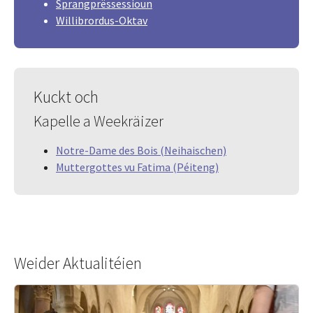
Sprangprëssessioun
Willibrordus-Oktav
Kuckt och
Kapelle a Weekräizer
Notre-Dame des Bois (Neihaischen)
Muttergottes vu Fatima (Péiteng)
Weider Aktualitéien