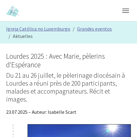
Skip to main content
Skip to page footer
You are here:
Igreja Católica no Luxemburgo
Grandes eventos
Aktuelles
Lourdes 2025 : Avec Marie, pèlerins
d'Espérance
Du 21 au 26 juillet, le pèlerinage diocésain à
Lourdes a réuni près de 200 participants,
malades et accompagnateurs. Récit et
images.
23.07.2025
– Auteur:
Isabelle Scart