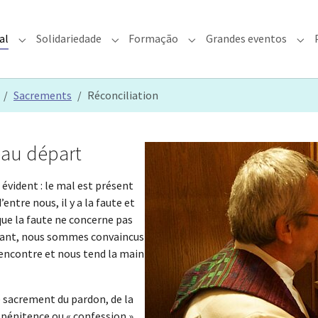
al
Solidariedade
Formação
Grandes eventos
rquidiocese"
Submenu for "Fé & Pastoral"
Submenu for "Solidariedade"
Submenu for "Formação"
Sub
Sacrements
Réconciliation
eau départ
évident : le mal est présent
ntre nous, il y a la faute et
ue la faute ne concerne pas
ndant, nous sommes convaincus
 rencontre et nous tend la main
le sacrement du pardon, de la
 pénitence ou « confession ».