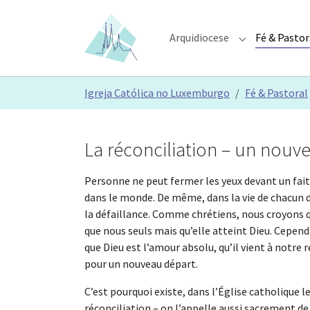
Skip to main content
Skip to page footer
Arquidiocese
Fé & Pastor
Submenu for "A
You are here:
Igreja Católica no Luxemburgo
Fé & Pastoral
La réconciliation – un nouv
Personne ne peut fermer les yeux devant un fait 
dans le monde. De même, dans la vie de chacun d’e
la défaillance. Comme chrétiens, nous croyons q
que nous seuls mais qu’elle atteint Dieu. Cepe
que Dieu est l’amour absolu, qu’il vient à notre
pour un nouveau départ.
C’est pourquoi existe, dans l’Église catholique 
réconciliation – on l’appelle aussi sacrement de