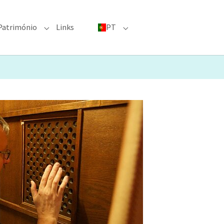
Património
Links
PT
menu for "Grandes eventos"
Submenu for "Património"
Submenu for "PT"