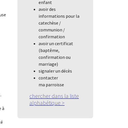
enfant
avoir des
ause
informations pour la
catechèse /
communion /
confirmation
avoir un certificat
(baptême,
confirmation ou
marriage)
signaler un décès
contacter
ma parroisse
.
chercher dans la liste
alphabétique
>
e à
té