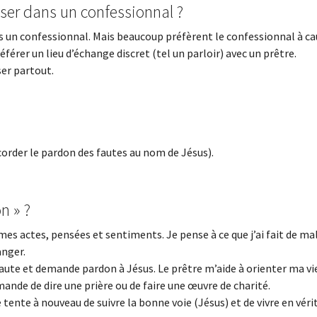
ser dans un confessionnal ?
s un confessionnal. Mais beaucoup préfèrent le confessionnal à c
férer un lieu d’échange discret (tel un parloir) avec un prêtre.
ser partout.
corder le pardon des fautes au nom de Jésus).
n » ?
mes actes, pensées et sentiments. Je pense à ce que j’ai fait de mal
anger.
aute et demande pardon à Jésus. Le prêtre m’aide à orienter ma vi
nde de dire une prière ou de faire une œuvre de charité.
 tente à nouveau de suivre la bonne voie (Jésus) et de vivre en véri