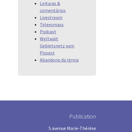
Leituras &
comentários
Livestream
Tëleesmass
Podcast
Weltwäit
Gebietsnetz vum
Poopst
Abandono da Igreja
Publication
5 avenue Marie-Thérèse