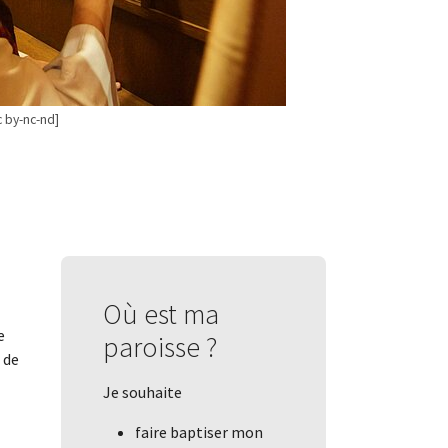
c by-nc-nd]
Où est ma
e
paroisse ?
 de
Je souhaite
faire baptiser mon