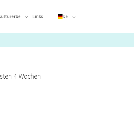
Kulturerbe
Links
DE
menu for "Große Ereignisse"
Submenu for "Kulturerbe"
Submenu for "DE"
chsten 4 Wochen