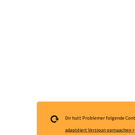
Dir hutt Problemer folgende Cont
adaptéiert Versioun opmaachen >