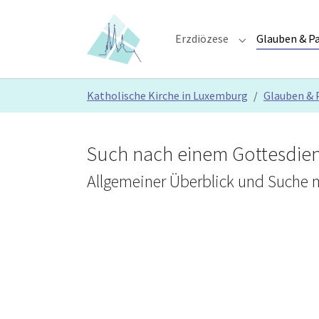
Skip to main content
Skip to page footer
Erzdiözese
Glauben & Pa
Submenu for "E
You are here:
Katholische Kirche in Luxemburg
Glauben & 
Such nach einem Gottesdien
Allgemeiner Überblick und Suche n