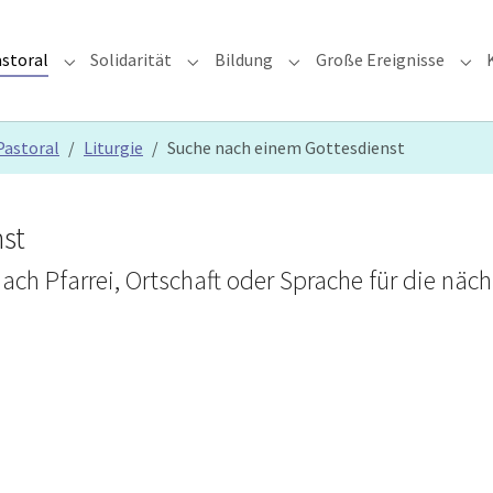
storal
Solidarität
Bildung
Große Ereignisse
rzdiözese"
Submenu for "Glauben & Pastoral"
Submenu for "Solidarität"
Submenu for "Bildung"
Sub
Pastoral
Liturgie
Suche nach einem Gottesdienst
st
ach Pfarrei, Ortschaft oder Sprache für die nä